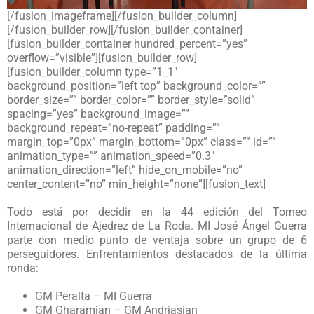
[/fusion_imageframe][/fusion_builder_column]
[/fusion_builder_row][/fusion_builder_container]
[fusion_builder_container hundred_percent=”yes”
overflow=”visible”][fusion_builder_row]
[fusion_builder_column type=”1_1″
background_position=”left top” background_color=””
border_size=”” border_color=”” border_style=”solid”
spacing=”yes” background_image=””
background_repeat=”no-repeat” padding=””
margin_top=”0px” margin_bottom=”0px” class=”” id=””
animation_type=”” animation_speed=”0.3″
animation_direction=”left” hide_on_mobile=”no”
center_content=”no” min_height=”none”][fusion_text]
Todo está por decidir en la 44 edición del Torneo
Internacional de Ajedrez de La Roda. MI José Ángel Guerra
parte con medio punto de ventaja sobre un grupo de 6
perseguidores. Enfrentamientos destacados de la última
ronda:
GM Peralta – MI Guerra
GM Gharamian – GM Andriasian