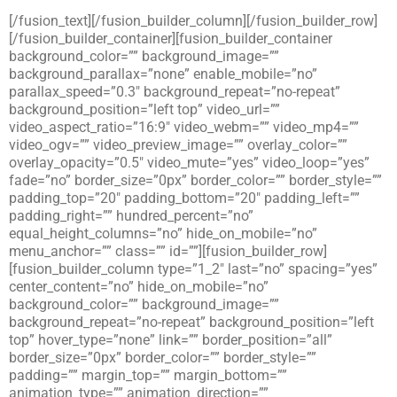
[/fusion_text][/fusion_builder_column][/fusion_builder_row]
[/fusion_builder_container][fusion_builder_container
background_color=”” background_image=””
background_parallax=”none” enable_mobile=”no”
parallax_speed=”0.3″ background_repeat=”no-repeat”
background_position=”left top” video_url=””
video_aspect_ratio=”16:9″ video_webm=”” video_mp4=””
video_ogv=”” video_preview_image=”” overlay_color=””
overlay_opacity=”0.5″ video_mute=”yes” video_loop=”yes”
fade=”no” border_size=”0px” border_color=”” border_style=””
padding_top=”20″ padding_bottom=”20″ padding_left=””
padding_right=”” hundred_percent=”no”
equal_height_columns=”no” hide_on_mobile=”no”
menu_anchor=”” class=”” id=””][fusion_builder_row]
[fusion_builder_column type=”1_2″ last=”no” spacing=”yes”
center_content=”no” hide_on_mobile=”no”
background_color=”” background_image=””
background_repeat=”no-repeat” background_position=”left
top” hover_type=”none” link=”” border_position=”all”
border_size=”0px” border_color=”” border_style=””
padding=”” margin_top=”” margin_bottom=””
animation_type=”” animation_direction=””