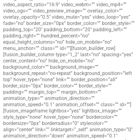
video_aspect_ratio=”16:9″ video_webm=”” video_mp4=””
video_ogv=”” video_preview_image=”” overlay_color=””
overlay_opacity=”0.5″ video_mute=”yes” video_loop=”yes”
fade=”no” border_size=”0px” border_color=”” border_style=””
padding_top=”20″ padding_bottom=”20″ padding_left=””
padding_right=”” hundred_percent=”no”
equal_height_columns=”no” hide_on_mobile=”no”
menu_anchor=”” class=”” id=””][fusion_builder_row]
[fusion_builder_column type=”1_2″ last=”no” spacing=”yes”
center_content=”no” hide_on_mobile=”no”
background_color=”” background_image=””
background_repeat=”no-repeat” background_position=”left
top” hover_type=”none” link=”” border_position=”all”
border_size=”0px” border_color=”” border_style=””
padding=”” margin_top=”” margin_bottom=””
animation_type=”” animation_direction=””
animation_speed=”0.1″ animation_offset=”” class=”” id=””]
[fusion_imageframe lightbox=”yes” lightbox_image=””
style_type=”none” hover_type=”none” bordercolor=””
bordersize=”0px” borderradius=”0″ stylecolor=””
align=”center” link=”” linktarget=”_self” animation_type=”0″
animation_direction=”down” animation_speed=”0.1″