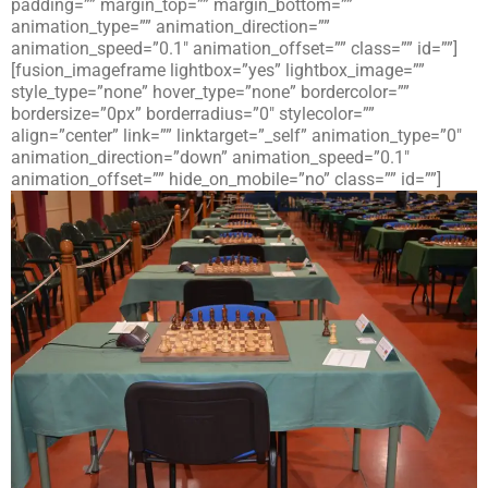
padding=”” margin_top=”” margin_bottom=””
animation_type=”” animation_direction=””
animation_speed=”0.1″ animation_offset=”” class=”” id=””]
[fusion_imageframe lightbox=”yes” lightbox_image=””
style_type=”none” hover_type=”none” bordercolor=””
bordersize=”0px” borderradius=”0″ stylecolor=””
align=”center” link=”” linktarget=”_self” animation_type=”0″
animation_direction=”down” animation_speed=”0.1″
animation_offset=”” hide_on_mobile=”no” class=”” id=””]