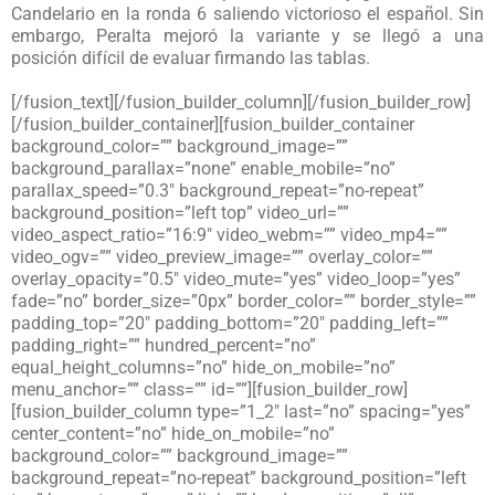
Candelario en la ronda 6 saliendo victorioso el español. Sin
embargo, Peralta mejoró la variante y se llegó a una
posición difícil de evaluar firmando las tablas.
[/fusion_text][/fusion_builder_column][/fusion_builder_row]
[/fusion_builder_container][fusion_builder_container
background_color=”” background_image=””
background_parallax=”none” enable_mobile=”no”
parallax_speed=”0.3″ background_repeat=”no-repeat”
background_position=”left top” video_url=””
video_aspect_ratio=”16:9″ video_webm=”” video_mp4=””
video_ogv=”” video_preview_image=”” overlay_color=””
overlay_opacity=”0.5″ video_mute=”yes” video_loop=”yes”
fade=”no” border_size=”0px” border_color=”” border_style=””
padding_top=”20″ padding_bottom=”20″ padding_left=””
padding_right=”” hundred_percent=”no”
equal_height_columns=”no” hide_on_mobile=”no”
menu_anchor=”” class=”” id=””][fusion_builder_row]
[fusion_builder_column type=”1_2″ last=”no” spacing=”yes”
center_content=”no” hide_on_mobile=”no”
background_color=”” background_image=””
background_repeat=”no-repeat” background_position=”left