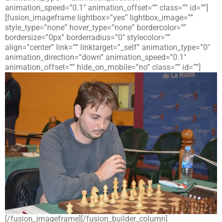
animation_speed=”0.1″ animation_offset=”” class=”” id=””]
[fusion_imageframe lightbox=”yes” lightbox_image=””
style_type=”none” hover_type=”none” bordercolor=””
bordersize=”0px” borderradius=”0″ stylecolor=””
align=”center” link=”” linktarget=”_self” animation_type=”0″
animation_direction=”down” animation_speed=”0.1″
animation_offset=”” hide_on_mobile=”no” class=”” id=””]
[/fusion_imageframe][/fusion_builder_column]