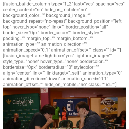
[fusion_builder_column type=”1_2″ last=”yes” spacing=”yes”
center_content=”no” hide_on_mobile=”no”
background_color=”” background_image=””
background_repeat=”no-repeat” background_position=”left
top” hover_type=”none” link=”” border_position=”all”
border_size=”0px” border_color=”” border_style=””
padding=”” margin_top=”” margin_bottom=””
animation_type=”” animation_direction=””
animation_speed=”0.1″ animation_offset=”” class=”” id=””]
[fusion_imageframe lightbox=”yes” lightbox_image=””
style_type=”none” hover_type=”none” bordercolor=””
bordersize=”0px” borderradius=”0″ stylecolor=””
align=”center” link=”” linktarget=”_self” animation_type=”0″
animation_direction=”down” animation_speed=”0.1″
animation_offset=”” hide_on_mobile=”no” class=”” id=””]