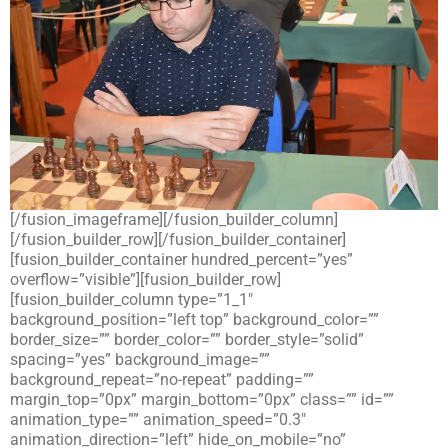
[/fusion_imageframe][/fusion_builder_column]
[/fusion_builder_row][/fusion_builder_container]
[fusion_builder_container hundred_percent=”yes”
overflow=”visible”][fusion_builder_row]
[fusion_builder_column type=”1_1″
background_position=”left top” background_color=””
border_size=”” border_color=”” border_style=”solid”
spacing=”yes” background_image=””
background_repeat=”no-repeat” padding=””
margin_top=”0px” margin_bottom=”0px” class=”” id=””
animation_type=”” animation_speed=”0.3″
animation_direction=”left” hide_on_mobile=”no”