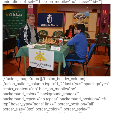
animation_offset=”” hide_on_mobile=”no” class=”” id=””]
[/fusion_imageframe][/fusion_builder_column]
[fusion_builder_column type=”1_2″ last=”yes” spacing=”yes”
center_content=”no” hide_on_mobile=”no”
background_color=”” background_image=””
background_repeat=”no-repeat” background_position=”left
top” hover_type=”none” link=”” border_position=”all”
border_size=”0px” border_color=”” border_style=””