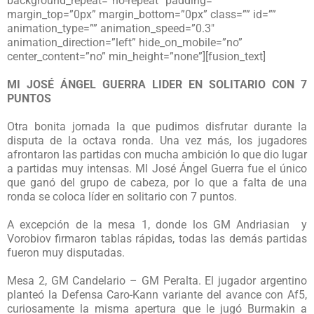
background_repeat=”no-repeat” padding=””
margin_top=”0px” margin_bottom=”0px” class=”” id=””
animation_type=”” animation_speed=”0.3″
animation_direction=”left” hide_on_mobile=”no”
center_content=”no” min_height=”none”][fusion_text]
MI JOSÉ ÁNGEL GUERRA LIDER EN SOLITARIO CON 7
PUNTOS
Otra bonita jornada la que pudimos disfrutar durante la
disputa de la octava ronda. Una vez más, los jugadores
afrontaron las partidas con mucha ambición lo que dio lugar
a partidas muy intensas. MI José Ángel Guerra fue el único
que ganó del grupo de cabeza, por lo que a falta de una
ronda se coloca líder en solitario con 7 puntos.
A excepción de la mesa 1, donde los GM Andriasian y
Vorobiov firmaron tablas rápidas, todas las demás partidas
fueron muy disputadas.
Mesa 2, GM Candelario – GM Peralta. El jugador argentino
planteó la Defensa Caro-Kann variante del avance con Af5,
curiosamente la misma apertura que le jugó Burmakin a