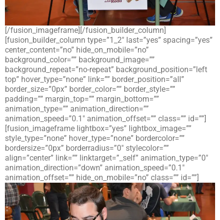
[/fusion_imageframe][/fusion_builder_column]
[fusion_builder_column type=”1_2″ last=”yes” spacing=”yes”
center_content=”no” hide_on_mobile=”no”
background_color=”” background_image=””
background_repeat=”no-repeat” background_position=”left
top” hover_type=”none” link=”” border_position=”all”
border_size=”0px” border_color=”” border_style=””
padding=”” margin_top=”” margin_bottom=””
animation_type=”” animation_direction=””
animation_speed=”0.1″ animation_offset=”” class=”” id=””]
[fusion_imageframe lightbox=”yes” lightbox_image=””
style_type=”none” hover_type=”none” bordercolor=””
bordersize=”0px” borderradius=”0″ stylecolor=””
align=”center” link=”” linktarget=”_self” animation_type=”0″
animation_direction=”down” animation_speed=”0.1″
animation_offset=”” hide_on_mobile=”no” class=”” id=””]