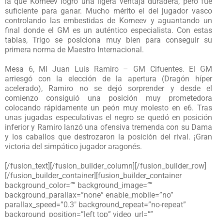
la que Korneev logró una ligera ventaja duradera, pero fue
suficiente para ganar. Mucho mérito el del jugador vasco
controlando las embestidas de Korneev y aguantando un
final donde el GM es un auténtico especialista. Con estas
tablas, Trigo se posiciona muy bien para conseguir su
primera norma de Maestro Internacional.
Mesa 6, MI Juan Luis Ramiro – GM Cifuentes. El GM
arriesgó con la elección de la apertura (Dragón híper
acelerado), Ramiro no se dejó sorprender y desde el
comienzo consiguió una posición muy prometedora
colocando rápidamente un peón muy molesto en e6. Tras
unas jugadas especulativas el negro se quedó en posición
inferior y Ramiro lanzó una ofensiva tremenda con su Dama
y los caballos que destrozaron la posición del rival. ¡Gran
victoria del simpático jugador aragonés.
[/fusion_text][/fusion_builder_column][/fusion_builder_row]
[/fusion_builder_container][fusion_builder_container
background_color=”” background_image=””
background_parallax=”none” enable_mobile=”no”
parallax_speed=”0.3″ background_repeat=”no-repeat”
background_position=”left top” video_url=””