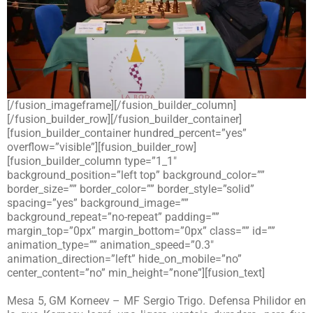
[/fusion_imageframe][/fusion_builder_column]
[/fusion_builder_row][/fusion_builder_container]
[fusion_builder_container hundred_percent=”yes”
overflow=”visible”][fusion_builder_row]
[fusion_builder_column type=”1_1″
background_position=”left top” background_color=””
border_size=”” border_color=”” border_style=”solid”
spacing=”yes” background_image=””
background_repeat=”no-repeat” padding=””
margin_top=”0px” margin_bottom=”0px” class=”” id=””
animation_type=”” animation_speed=”0.3″
animation_direction=”left” hide_on_mobile=”no”
center_content=”no” min_height=”none”][fusion_text]
Mesa 5, GM Korneev – MF Sergio Trigo. Defensa Philidor en