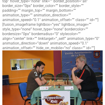
top” hover_type=”none” link=”” border_position=”all”
border_size=”0px” border_color=”” border_style=””
padding=”” margin_top=”” margin_bottom=””
animation_type=”” animation_direction=””
animation_speed=”0.1″ animation_offset=”” class=”” id=””]
[fusion_imageframe lightbox=”yes” lightbox_image=””
style_type=”none” hover_type=”none” bordercolor=””
bordersize=”0px” borderradius=”0″ stylecolor=””
align=”center” link=”” linktarget=”_self” animation_type=”0″
animation_direction=”down” animation_speed=”0.1″
animation_offset=”” hide_on_mobile=”no” class=”” id=””]