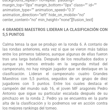
background_repeat=”no-repeat” padding=””
margin_top=”0px” margin_bottom=”0px” class=”” id=””
animation_type=”” animation_speed=”0.3″
animation_direction=”left” hide_on_mobile=”no”
center_content=”no” min_height=”none”][fusion_text]
4 GRANDES MAESTROS LIDERAN LA CLASIFICACIÓN CON
5,5 PUNTOS
Calma tensa la que se produjo en la ronda 6. A contario de
las rondas anteriores, esta vez sí que se vieron más tablas
entre los primeros tableros, aunque algunas de ellas fueron
tras una larga batalla. Después de los resultados dados y
aunque ya hemos entrado en la segunda mitad del
campeonato, no hay ningún jugador que se destaque en la
clasificación. Lideran el campeonato cuatro Grandes
Maestros con 5,5 puntos, seguidos de un grupo de diez
jugadores con 5 puntos. Entre los cuales destaca el
campeón del mundo sub 16, el joven MF aragonés Pedro
Antonio que sigue su particular escalada después de su
pinchazo en la ronda 2. Pedro ya se encuentra en la parte
alta de la clasificación y lo podremos ver en acción contra
los mejores rankings del torneo.