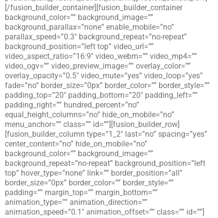
[/fusion_builder_container][fusion_builder_container
background_color=”” background_image=””
background_parallax=”none” enable_mobile=”no”
parallax_speed=”0.3″ background_repeat=”no-repeat”
background_position=”left top” video_url=””
video_aspect_ratio=”16:9″ video_webm=”” video_mp4=””
video_ogv=”” video_preview_image=”” overlay_color=””
overlay_opacity=”0.5″ video_mute=”yes” video_loop=”yes”
fade=”no” border_size=”0px” border_color=”” border_style=””
padding_top=”20″ padding_bottom=”20″ padding_left=””
padding_right=”” hundred_percent=”no”
equal_height_columns=”no” hide_on_mobile=”no”
menu_anchor=”” class=”” id=””][fusion_builder_row]
[fusion_builder_column type=”1_2″ last=”no” spacing=”yes”
center_content=”no” hide_on_mobile=”no”
background_color=”” background_image=””
background_repeat=”no-repeat” background_position=”left
top” hover_type=”none” link=”” border_position=”all”
border_size=”0px” border_color=”” border_style=””
padding=”” margin_top=”” margin_bottom=””
animation_type=”” animation_direction=””
animation_speed=”0.1″ animation_offset=”” class=”” id=””]