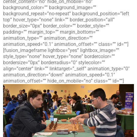
center_content=”no” hide_on_mobile=”no”
background_color=”” background_image=””
background_repeat=”no-repeat” background_position=”left
top” hover_type=”none” link=”” border_position=”all”
border_size=”0px” border_color=”” border_style=””
padding=”” margin_top=”” margin_bottom=””
animation_type=”” animation_direction=””
animation_speed=”0.1″ animation_offset=”” class=”” id=””]
[fusion_imageframe lightbox=”yes” lightbox_image=””
style_type=”none” hover_type=”none” bordercolor=””
bordersize=”0px” borderradius=”0″ stylecolor=””
align=”center” link=”” linktarget=”_self” animation_type=”0″
animation_direction=”down” animation_speed=”0.1″
animation_offset=”” hide_on_mobile=”no” class=”” id=””]