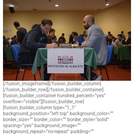
[/fusion_imageframe][/fusion_builder_column]
[/fusion_builder_row][/fusion_builder_container]
[fusion_builder_container hundred_percent=”yes”
overflow=”visible”][fusion_builder_row]
[fusion_builder_column type=”1_1″
background_position=”left top” background_color=””
border_size=”” border_color=”” border_style=”solid”
spacing=”yes” background_image=””
background_repeat=”no-repeat” padding=””