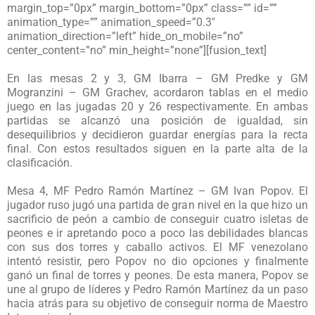
margin_top=”0px” margin_bottom=”0px” class=”” id=””
animation_type=”” animation_speed=”0.3″
animation_direction=”left” hide_on_mobile=”no”
center_content=”no” min_height=”none”][fusion_text]
En las mesas 2 y 3, GM Ibarra – GM Predke y GM
Mogranzini – GM Grachev, acordaron tablas en el medio
juego en las jugadas 20 y 26 respectivamente. En ambas
partidas se alcanzó una posición de igualdad, sin
desequilibrios y decidieron guardar energías para la recta
final. Con estos resultados siguen en la parte alta de la
clasificación.
Mesa 4, MF Pedro Ramón Martínez – GM Ivan Popov. El
jugador ruso jugó una partida de gran nivel en la que hizo un
sacrificio de peón a cambio de conseguir cuatro isletas de
peones e ir apretando poco a poco las debilidades blancas
con sus dos torres y caballo activos. El MF venezolano
intentó resistir, pero Popov no dio opciones y finalmente
ganó un final de torres y peones. De esta manera, Popov se
une al grupo de líderes y Pedro Ramón Martínez da un paso
hacia atrás para su objetivo de conseguir norma de Maestro