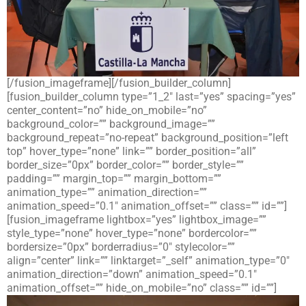
[/fusion_imageframe][/fusion_builder_column]
[fusion_builder_column type=”1_2″ last=”yes” spacing=”yes”
center_content=”no” hide_on_mobile=”no”
background_color=”” background_image=””
background_repeat=”no-repeat” background_position=”left
top” hover_type=”none” link=”” border_position=”all”
border_size=”0px” border_color=”” border_style=””
padding=”” margin_top=”” margin_bottom=””
animation_type=”” animation_direction=””
animation_speed=”0.1″ animation_offset=”” class=”” id=””]
[fusion_imageframe lightbox=”yes” lightbox_image=””
style_type=”none” hover_type=”none” bordercolor=””
bordersize=”0px” borderradius=”0″ stylecolor=””
align=”center” link=”” linktarget=”_self” animation_type=”0″
animation_direction=”down” animation_speed=”0.1″
animation_offset=”” hide_on_mobile=”no” class=”” id=””]