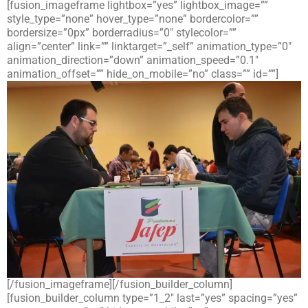
[fusion_imageframe lightbox=”yes” lightbox_image=””
style_type=”none” hover_type=”none” bordercolor=””
bordersize=”0px” borderradius=”0″ stylecolor=””
align=”center” link=”” linktarget=”_self” animation_type=”0″
animation_direction=”down” animation_speed=”0.1″
animation_offset=”” hide_on_mobile=”no” class=”” id=””]
[/fusion_imageframe][/fusion_builder_column]
[fusion_builder_column type=”1_2″ last=”yes” spacing=”yes”