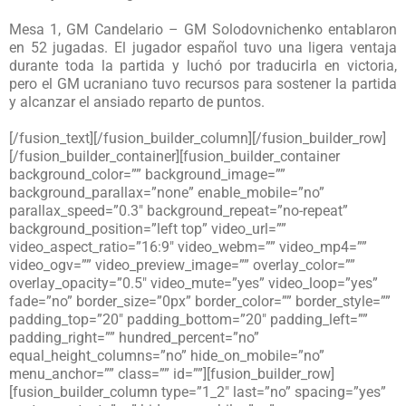
Mesa 1, GM Candelario – GM Solodovnichenko entablaron
en 52 jugadas. El jugador español tuvo una ligera ventaja
durante toda la partida y luchó por traducirla en victoria,
pero el GM ucraniano tuvo recursos para sostener la partida
y alcanzar el ansiado reparto de puntos.
[/fusion_text][/fusion_builder_column][/fusion_builder_row]
[/fusion_builder_container][fusion_builder_container
background_color=”” background_image=””
background_parallax=”none” enable_mobile=”no”
parallax_speed=”0.3″ background_repeat=”no-repeat”
background_position=”left top” video_url=””
video_aspect_ratio=”16:9″ video_webm=”” video_mp4=””
video_ogv=”” video_preview_image=”” overlay_color=””
overlay_opacity=”0.5″ video_mute=”yes” video_loop=”yes”
fade=”no” border_size=”0px” border_color=”” border_style=””
padding_top=”20″ padding_bottom=”20″ padding_left=””
padding_right=”” hundred_percent=”no”
equal_height_columns=”no” hide_on_mobile=”no”
menu_anchor=”” class=”” id=””][fusion_builder_row]
[fusion_builder_column type=”1_2″ last=”no” spacing=”yes”