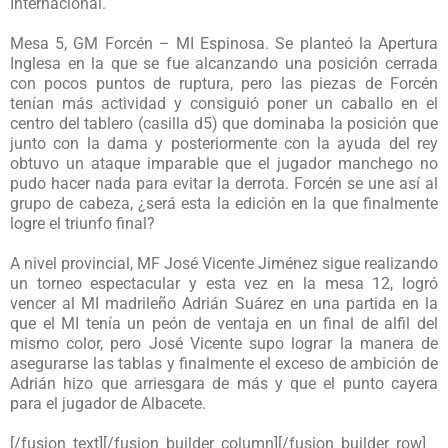
Internacional.
Mesa 5, GM Forcén – MI Espinosa. Se planteó la Apertura
Inglesa en la que se fue alcanzando una posición cerrada
con pocos puntos de ruptura, pero las piezas de Forcén
tenían más actividad y consiguió poner un caballo en el
centro del tablero (casilla d5) que dominaba la posición que
junto con la dama y posteriormente con la ayuda del rey
obtuvo un ataque imparable que el jugador manchego no
pudo hacer nada para evitar la derrota. Forcén se une así al
grupo de cabeza, ¿será esta la edición en la que finalmente
logre el triunfo final?
A nivel provincial, MF José Vicente Jiménez sigue realizando
un torneo espectacular y esta vez en la mesa 12, logró
vencer al MI madrileño Adrián Suárez en una partida en la
que el MI tenía un peón de ventaja en un final de alfil del
mismo color, pero José Vicente supo lograr la manera de
asegurarse las tablas y finalmente el exceso de ambición de
Adrián hizo que arriesgara de más y que el punto cayera
para el jugador de Albacete.
[/fusion_text][/fusion_builder_column][/fusion_builder_row]