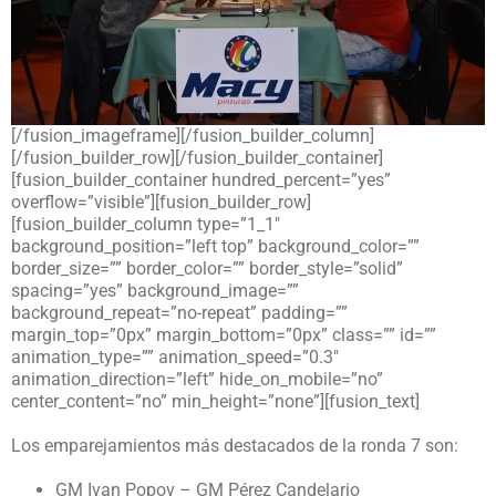
[/fusion_imageframe][/fusion_builder_column]
[/fusion_builder_row][/fusion_builder_container]
[fusion_builder_container hundred_percent=”yes”
overflow=”visible”][fusion_builder_row]
[fusion_builder_column type=”1_1″
background_position=”left top” background_color=””
border_size=”” border_color=”” border_style=”solid”
spacing=”yes” background_image=””
background_repeat=”no-repeat” padding=””
margin_top=”0px” margin_bottom=”0px” class=”” id=””
animation_type=”” animation_speed=”0.3″
animation_direction=”left” hide_on_mobile=”no”
center_content=”no” min_height=”none”][fusion_text]
Los emparejamientos más destacados de la ronda 7 son:
GM Ivan Popov – GM Pérez Candelario