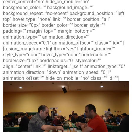
center_content=”no” hide_on_mobile=”no”
background_color=”” background_image=””
background_repeat=”no-repeat” background_position=”left
top” hover_type=”none” link=”” border_position=”all”
border_size=”0px” border_color=”” border_style=””
padding=”” margin_top=”” margin_bottom=””
animation_type=”” animation_direction=””
animation_speed=”0.1″ animation_offset=”” class=”” id=””]
[fusion_imageframe lightbox=”yes” lightbox_image=””
style_type=”none” hover_type=”none” bordercolor=””
bordersize=”0px” borderradius=”0″ stylecolor=””
align=”center” link=”” linktarget=”_self” animation_type=”0″
animation_direction=”down” animation_speed=”0.1″
animation_offset=”” hide_on_mobile=”no” class=”” id=””]