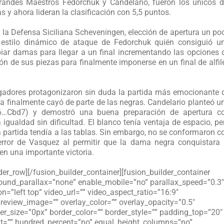
Grandes Maestros Fedorchuk y Candelario, fueron los únicos d
 y ahora lideran la clasificación con 5,5 puntos.
la Defensa Siciliana Scheveningen, elección de apertura un po
 estilo dinámico de ataque de Fedorchuk quién consiguió u
iar damas para llegar a un final incrementando las opciones 
ón de sus piezas para finalmente imponerse en un final de alfil
dores protagonizaron sin duda la partida más emocionante 
ia finalmente cayó de parte de las negras. Candelario planteó u
(6…Cbd7) y demostró una buena preparación de apertura c
gualdad sin dificultad. El blanco tenía ventaja de espacio, pe
 partida tendía a las tablas. Sin embargo, no se conformaron c
rror de Vasquez al permitir que la dama negra conquistara 
 en una importante victoria.
der_row][/fusion_builder_container][fusion_builder_container
und_parallax=”none” enable_mobile=”no” parallax_speed=”0.3″
=”left top” video_url=”” video_aspect_ratio=”16:9″
eview_image=”” overlay_color=”” overlay_opacity=”0.5″
r_size=”0px” border_color=”” border_style=”” padding_top=”20″
ht=”” hundred_percent=”no” equal_height_columns=”no”