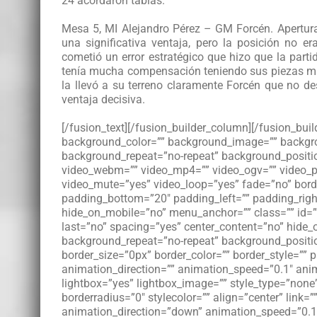
24 acordaron tablas.
Mesa 5, MI Alejandro Pérez – GM Forcén. Apertura
una significativa ventaja, pero la posición no e
cometió un error estratégico que hizo que la parti
tenía mucha compensación teniendo sus piezas mu
la llevó a su terreno claramente Forcén que no d
ventaja decisiva.
[/fusion_text][/fusion_builder_column][/fusion_buil
background_color=”” background_image=”” backgro
background_repeat=”no-repeat” background_position
video_webm=”” video_mp4=”” video_ogv=”” video_pr
video_mute=”yes” video_loop=”yes” fade=”no” borde
padding_bottom=”20″ padding_left=”” padding_rig
hide_on_mobile=”no” menu_anchor=”” class=”” id=””
last=”no” spacing=”yes” center_content=”no” hid
background_repeat=”no-repeat” background_position
border_size=”0px” border_color=”” border_style=””
animation_direction=”” animation_speed=”0.1″ anim
lightbox=”yes” lightbox_image=”” style_type=”none
borderradius=”0″ stylecolor=”” align=”center” link=”
animation_direction=”down” animation_speed=”0.1″ 