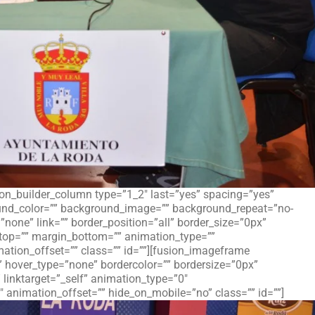
on_builder_column type=”1_2″ last=”yes” spacing=”yes”
und_color=”” background_image=”” background_repeat=”no-
”none” link=”” border_position=”all” border_size=”0px”
_top=”” margin_bottom=”” animation_type=””
ation_offset=”” class=”” id=””][fusion_imageframe
” hover_type=”none” bordercolor=”” bordersize=”0px”
” linktarget=”_self” animation_type=”0″
animation_offset=”” hide_on_mobile=”no” class=”” id=””]