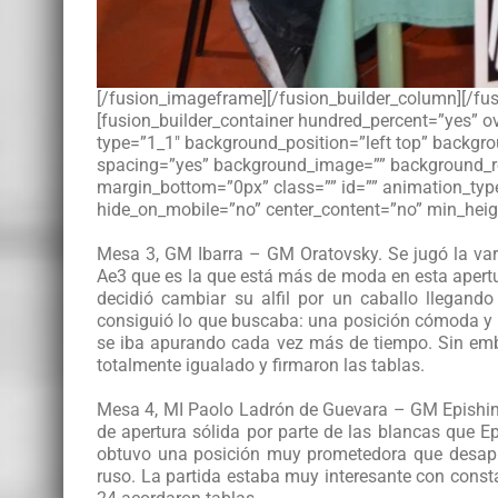
[/fusion_imageframe][/fusion_builder_column][/fusi
[fusion_builder_container hundred_percent=”yes” ov
type=”1_1″ background_position=”left top” backgrou
spacing=”yes” background_image=”” background_r
margin_bottom=”0px” class=”” id=”” animation_type
hide_on_mobile=”no” center_content=”no” min_heigh
Mesa 3, GM Ibarra – GM Oratovsky. Se jugó la varia
Ae3 que es la que está más de moda en esta apertu
decidió cambiar su alfil por un caballo llegand
consiguió lo que buscaba: una posición cómoda y de
se iba apurando cada vez más de tiempo. Sin embar
totalmente igualado y firmaron las tablas.
Mesa 4, MI Paolo Ladrón de Guevara – GM Epishin.
de apertura sólida por parte de las blancas que E
obtuvo una posición muy prometedora que desapro
ruso. La partida estaba muy interesante con consta