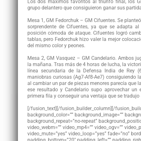
Los dos máximos favoritos al triunfo final, los 
grupo delantero que consiguieron ganar sus partidas
Mesa 1, GM Fedorchuk – GM Cifuentes. Se planteó 
sorprendente de Cifuentes, ya que se adapta al
posición cómoda de ataque. Cifuentes logró camb
tablas, pero Fedorchuk hizo valer la mejor colocaci
del mismo color y peones.
Mesa 2, GM Vasquez – GM Candelario. Ambos juga
la mañana. Tras más de 4 horas de lucha, la victor
línea secundaria de la Defensa India de Rey 
maniobras curiosas (Ag7-Af8-Ae7) consiguiendo la i
al cambiar un par de piezas menores parecía que la
ese resultado y Candelario supo aprovechar un e
primera fila y conseguir una ventaja que se tradujo
[/fusion_text][/fusion_builder_column][/fusion_buil
background_color=”” background_image=”” backgro
background_repeat=”no-repeat” background_position
video_webm=”” video_mp4=”” video_ogv=”” video_pr
video_mute=”yes” video_loop=”yes” fade=”no” borde
padding_bottom=”20″ padding_left=”” padding_rig