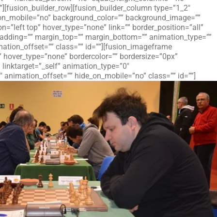
][fusion_builder_row][fusion_builder_column type=”1_2″
e_on_mobile=”no” background_color=”” background_image=””
=”left top” hover_type=”none” link=”” border_position=”all”
 padding=”” margin_top=”” margin_bottom=”” animation_type=””
ation_offset=”” class=”” id=””][fusion_imageframe
” hover_type=”none” bordercolor=”” bordersize=”0px”
” linktarget=”_self” animation_type=”0″
animation_offset=”” hide_on_mobile=”no” class=”” id=””]