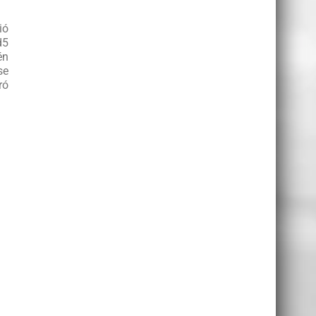
ió
d5
én
se
ró