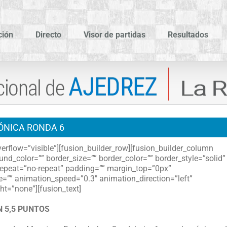
ción
Directo
Visor de partidas
Resultados
ÓNICA RONDA 6
erflow=”visible”][fusion_builder_row][fusion_builder_column
nd_color=”” border_size=”” border_color=”” border_style=”solid”
epeat=”no-repeat” padding=”” margin_top=”0px”
=”” animation_speed=”0.3″ animation_direction=”left”
t=”none”][fusion_text]
 5,5 PUNTOS