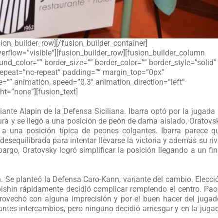
on_builder_row][/fusion_builder_container]
erflow=”visible”][fusion_builder_row][fusion_builder_column
nd_color=”” border_size=”” border_color=”” border_style=”solid”
epeat=”no-repeat” padding=”” margin_top=”0px”
=”” animation_speed=”0.3″ animation_direction=”left”
t=”none”][fusion_text]
nte Alapin de la Defensa Siciliana. Ibarra optó por la jugada 
ra y se llegó a una posición de peón de dama aislado. Oratovs
o a una posición típica de peones colgantes. Ibarra parece q
sequilibrada para intentar llevarse la victoria y además su riv
go, Oratovsky logró simplificar la posición llegando a un fin
 Se planteó la Defensa Caro-Kann, variante del cambio. Elecci
pishin rápidamente decidió complicar rompiendo el centro. Pao
vechó con alguna imprecisión y por el buen hacer del jugad
ntes intercambios, pero ninguno decidió arriesgar y en la juga