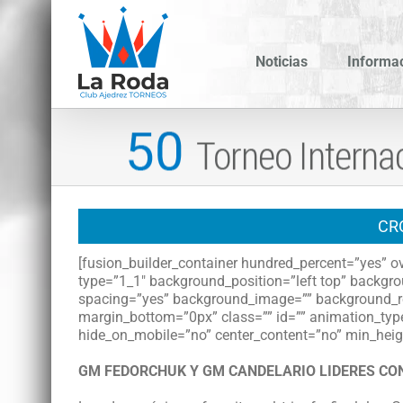
Saltar
al
contenido
Noticias
Informa
CR
[fusion_builder_container hundred_percent=”yes” ov
type=”1_1″ background_position=”left top” backgrou
spacing=”yes” background_image=”” background_r
margin_bottom=”0px” class=”” id=”” animation_type
hide_on_mobile=”no” center_content=”no” min_heigh
GM FEDORCHUK Y GM CANDELARIO LIDERES CON