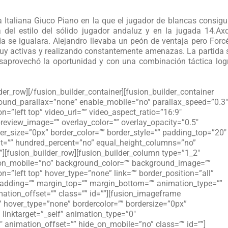
 Italiana Giuco Piano en la que el jugador de blancas consigu
ra del estilo del sólido jugador andaluz y en la jugada 14.Ax
da se igualara. Alejandro llevaba un peón de ventaja pero Forc
y activas y realizando constantemente amenazas. La partida 
esaprovechó la oportunidad y con una combinación táctica log
der_row][/fusion_builder_container][fusion_builder_container
und_parallax=”none” enable_mobile=”no” parallax_speed=”0.3″
=”left top” video_url=”” video_aspect_ratio=”16:9″
eview_image=”” overlay_color=”” overlay_opacity=”0.5″
r_size=”0px” border_color=”” border_style=”” padding_top=”20″
ht=”” hundred_percent=”no” equal_height_columns=”no”
][fusion_builder_row][fusion_builder_column type=”1_2″
e_on_mobile=”no” background_color=”” background_image=””
=”left top” hover_type=”none” link=”” border_position=”all”
 padding=”” margin_top=”” margin_bottom=”” animation_type=””
ation_offset=”” class=”” id=””][fusion_imageframe
” hover_type=”none” bordercolor=”” bordersize=”0px”
” linktarget=”_self” animation_type=”0″
animation_offset=”” hide_on_mobile=”no” class=”” id=””]