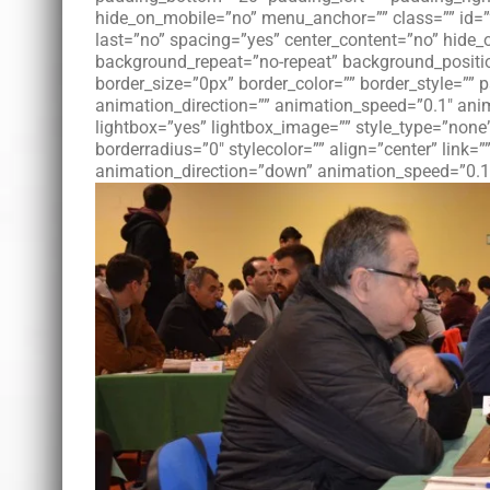
hide_on_mobile=”no” menu_anchor=”” class=”” id=””
last=”no” spacing=”yes” center_content=”no” hid
background_repeat=”no-repeat” background_position
border_size=”0px” border_color=”” border_style=””
animation_direction=”” animation_speed=”0.1″ anim
lightbox=”yes” lightbox_image=”” style_type=”none
borderradius=”0″ stylecolor=”” align=”center” link=”
animation_direction=”down” animation_speed=”0.1″ 