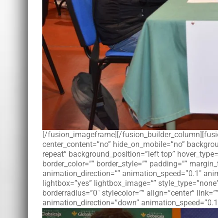
[/fusion_imageframe][/fusion_builder_column][fusi
center_content=”no” hide_on_mobile=”no” backgro
repeat” background_position=”left top” hover_type=
border_color=”” border_style=”” padding=”” margin
animation_direction=”” animation_speed=”0.1″ anim
lightbox=”yes” lightbox_image=”” style_type=”none
borderradius=”0″ stylecolor=”” align=”center” link=”
animation_direction=”down” animation_speed=”0.1″ 