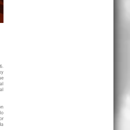
6.
ky
ue
al
al
ón
lo
or
da