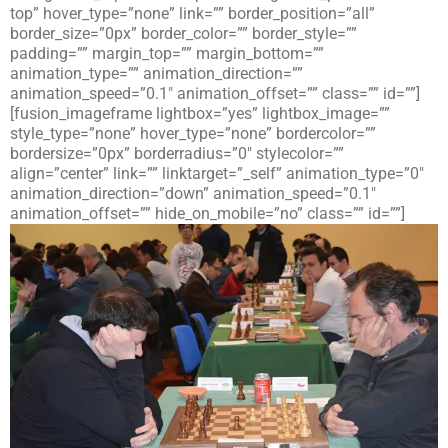
top” hover_type=”none” link=”” border_position=”all”
border_size=”0px” border_color=”” border_style=””
padding=”” margin_top=”” margin_bottom=””
animation_type=”” animation_direction=””
animation_speed=”0.1″ animation_offset=”” class=”” id=””]
[fusion_imageframe lightbox=”yes” lightbox_image=””
style_type=”none” hover_type=”none” bordercolor=””
bordersize=”0px” borderradius=”0″ stylecolor=””
align=”center” link=”” linktarget=”_self” animation_type=”0″
animation_direction=”down” animation_speed=”0.1″
animation_offset=”” hide_on_mobile=”no” class=”” id=””]