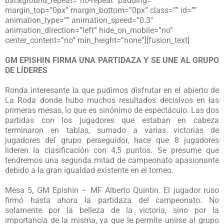
background_repeat=”no-repeat” padding=””
margin_top=”0px” margin_bottom=”0px” class=”” id=””
animation_type=”” animation_speed=”0.3″
animation_direction=”left” hide_on_mobile=”no”
center_content=”no” min_height=”none”][fusion_text]
GM EPISHIN FIRMA UNA PARTIDAZA Y SE UNE AL GRUPO
DE LÍDERES
Ronda interesante la que pudimos disfrutar en el abierto de
La Roda donde hubo muchos resultados decisivos en las
primeras mesas, lo que es sinónimo de espectáculo. Las dos
partidas con los jugadores que estaban en cabeza
terminaron en tablas, sumado a varias victorias de
jugadores del grupo perseguidor, hace que 8 jugadores
lideren la clasificación con 4,5 puntos. Se presume que
tendremos una segunda mitad de campeonato apasionante
debido a la gran igualdad existente en el torneo.
Mesa 5, GM Epishin – MF Alberto Quintín. El jugador ruso
firmó hasta ahora la partidaza del campeonato. No
solamente por la belleza de la victoria, sino por la
importancia de la misma, ya que le permite unirse al grupo