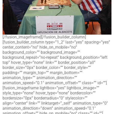
[/fusion_imageframe][/fusion_builder_column]
[fusion_builder_column type=”1_2″ last=”yes” spacing=”yes”
center_content=”no” hide_on_mobile=”no”
background_color=”” background_image=””
background_repeat=”no-repeat” background_position=”left
top” hover_type=”none” link=”” border_position=”all”
border_size=”0px” border_color=”” border_style=””
padding=”” margin_top=”” margin_bottom=””
animation_type=”” animation_direction=””
animation_speed=”0.1″ animation_offset=”” class=”” id=””]
[fusion_imageframe lightbox=”yes” lightbox_image=””
style_type=”none” hover_type=”none” bordercolor=””
bordersize=”0px” borderradius=”0″ stylecolor=””
align=”center” link=”” linktarget=”_self” animation_type=”0″
animation_direction=”down” animation_speed=”0.1″
animation_offset=”” hide_on_mobile=”no” class=”” id=””]