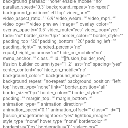
background_parallax=”none” enable_mobile=”no”
parallax_speed=”0.3″ background_repeat=”no-repeat”
background_position=”left top” video_url=””
video_aspect_ratio=”16:9″ video_webm=”” video_mp4=””
video_ogv=”” video_preview_image=”” overlay_color=””
overlay_opacity=”0.5″ video_mute=”yes” video_loop=”yes”
fade=”no” border_size=”0px” border_color=”” border_style=””
padding_top=”20″ padding_bottom=”20″ padding_left=””
padding_right=”” hundred_percent=”no”
equal_height_columns=”no” hide_on_mobile=”no”
menu_anchor=”” class=”” id=””][fusion_builder_row]
[fusion_builder_column type=”1_2″ last=”no” spacing=”yes”
center_content=”no” hide_on_mobile=”no”
background_color=”” background_image=””
background_repeat=”no-repeat” background_position=”left
top” hover_type=”none” link=”” border_position=”all”
border_size=”0px” border_color=”” border_style=””
padding=”” margin_top=”” margin_bottom=””
animation_type=”” animation_direction=””
animation_speed=”0.1″ animation_offset=”” class=”” id=””]
[fusion_imageframe lightbox=”yes” lightbox_image=””
style_type=”none” hover_type=”none” bordercolor=””
bordersize=”0px” borderradius=”0″ stylecolor=””