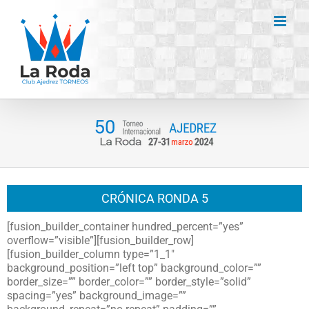
Saltar
al
contenido
CRÓNICA RONDA 5
[fusion_builder_container hundred_percent=”yes”
overflow=”visible”][fusion_builder_row]
[fusion_builder_column type=”1_1″
background_position=”left top” background_color=””
border_size=”” border_color=”” border_style=”solid”
spacing=”yes” background_image=””