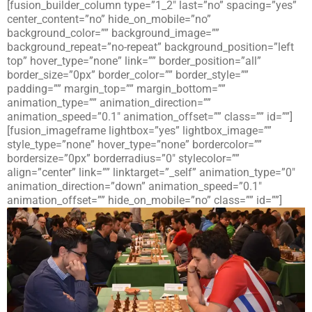
[fusion_builder_column type=”1_2″ last=”no” spacing=”yes”
center_content=”no” hide_on_mobile=”no”
background_color=”” background_image=””
background_repeat=”no-repeat” background_position=”left
top” hover_type=”none” link=”” border_position=”all”
border_size=”0px” border_color=”” border_style=””
padding=”” margin_top=”” margin_bottom=””
animation_type=”” animation_direction=””
animation_speed=”0.1″ animation_offset=”” class=”” id=””]
[fusion_imageframe lightbox=”yes” lightbox_image=””
style_type=”none” hover_type=”none” bordercolor=””
bordersize=”0px” borderradius=”0″ stylecolor=””
align=”center” link=”” linktarget=”_self” animation_type=”0″
animation_direction=”down” animation_speed=”0.1″
animation_offset=”” hide_on_mobile=”no” class=”” id=””]