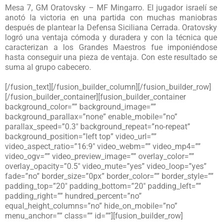
Mesa 7, GM Oratovsky – MF Mingarro. El jugador israelí se
anotó la victoria en una partida con muchas maniobras
después de plantear la Defensa Siciliana Cerrada. Oratovsky
logró una ventaja cómoda y duradera y con la técnica que
caracterizan a los Grandes Maestros fue imponiéndose
hasta conseguir una pieza de ventaja. Con este resultado se
suma al grupo cabecero.
[/fusion_text][/fusion_builder_column][/fusion_builder_row]
[/fusion_builder_container][fusion_builder_container
background_color=”” background_image=””
background_parallax=”none” enable_mobile=”no”
parallax_speed=”0.3″ background_repeat=”no-repeat”
background_position=”left top” video_url=””
video_aspect_ratio=”16:9″ video_webm=”” video_mp4=””
video_ogv=”” video_preview_image=”” overlay_color=””
overlay_opacity=”0.5″ video_mute=”yes” video_loop=”yes”
fade=”no” border_size=”0px” border_color=”” border_style=””
padding_top=”20″ padding_bottom=”20″ padding_left=””
padding_right=”” hundred_percent=”no”
equal_height_columns=”no” hide_on_mobile=”no”
menu_anchor=”” class=”” id=””][fusion_builder_row]