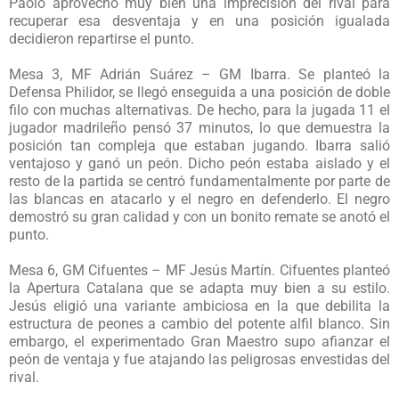
Paolo aprovechó muy bien una imprecisión del rival para
recuperar esa desventaja y en una posición igualada
decidieron repartirse el punto.
Mesa 3, MF Adrián Suárez – GM Ibarra. Se planteó la
Defensa Philidor, se llegó enseguida a una posición de doble
filo con muchas alternativas. De hecho, para la jugada 11 el
jugador madrileño pensó 37 minutos, lo que demuestra la
posición tan compleja que estaban jugando. Ibarra salió
ventajoso y ganó un peón. Dicho peón estaba aislado y el
resto de la partida se centró fundamentalmente por parte de
las blancas en atacarlo y el negro en defenderlo. El negro
demostró su gran calidad y con un bonito remate se anotó el
punto.
Mesa 6, GM Cifuentes – MF Jesús Martín. Cifuentes planteó
la Apertura Catalana que se adapta muy bien a su estilo.
Jesús eligió una variante ambiciosa en la que debilita la
estructura de peones a cambio del potente alfil blanco. Sin
embargo, el experimentado Gran Maestro supo afianzar el
peón de ventaja y fue atajando las peligrosas envestidas del
rival.