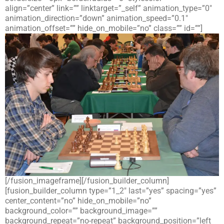
align=”center” link=”” linktarget=”_self” animation_type=”0″
animation_direction=”down” animation_speed=”0.1″
animation_offset=”” hide_on_mobile=”no” class=”” id=””]
[/fusion_imageframe][/fusion_builder_column]
[fusion_builder_column type=”1_2″ last=”yes” spacing=”yes”
center_content=”no” hide_on_mobile=”no”
background_color=”” background_image=””
background_repeat=”no-repeat” background_position=”left