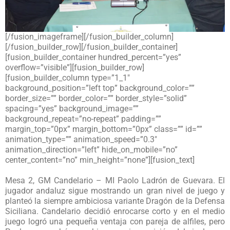
[/fusion_imageframe][/fusion_builder_column]
[/fusion_builder_row][/fusion_builder_container]
[fusion_builder_container hundred_percent=”yes”
overflow=”visible”][fusion_builder_row]
[fusion_builder_column type=”1_1″
background_position=”left top” background_color=””
border_size=”” border_color=”” border_style=”solid”
spacing=”yes” background_image=””
background_repeat=”no-repeat” padding=””
margin_top=”0px” margin_bottom=”0px” class=”” id=””
animation_type=”” animation_speed=”0.3″
animation_direction=”left” hide_on_mobile=”no”
center_content=”no” min_height=”none”][fusion_text]
Mesa 2, GM Candelario – MI Paolo Ladrón de Guevara. El
jugador andaluz sigue mostrando un gran nivel de juego y
planteó la siempre ambiciosa variante Dragón de la Defensa
Siciliana. Candelario decidió enrocarse corto y en el medio
juego logró una pequeña ventaja con pareja de alfiles, pero