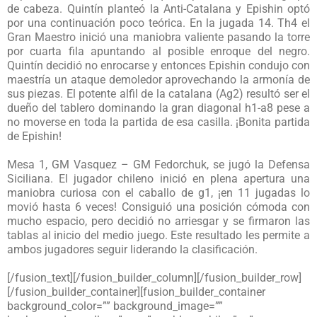
de cabeza. Quintín planteó la Anti-Catalana y Epishin optó
por una continuación poco teórica. En la jugada 14. Th4 el
Gran Maestro inició una maniobra valiente pasando la torre
por cuarta fila apuntando al posible enroque del negro.
Quintín decidió no enrocarse y entonces Epishin condujo con
maestría un ataque demoledor aprovechando la armonía de
sus piezas. El potente alfil de la catalana (Ag2) resultó ser el
dueño del tablero dominando la gran diagonal h1-a8 pese a
no moverse en toda la partida de esa casilla. ¡Bonita partida
de Epishin!
Mesa 1, GM Vasquez – GM Fedorchuk, se jugó la Defensa
Siciliana. El jugador chileno inició en plena apertura una
maniobra curiosa con el caballo de g1, ¡en 11 jugadas lo
movió hasta 6 veces! Consiguió una posición cómoda con
mucho espacio, pero decidió no arriesgar y se firmaron las
tablas al inicio del medio juego. Este resultado les permite a
ambos jugadores seguir liderando la clasificación.
[/fusion_text][/fusion_builder_column][/fusion_builder_row]
[/fusion_builder_container][fusion_builder_container
background_color=”” background_image=””