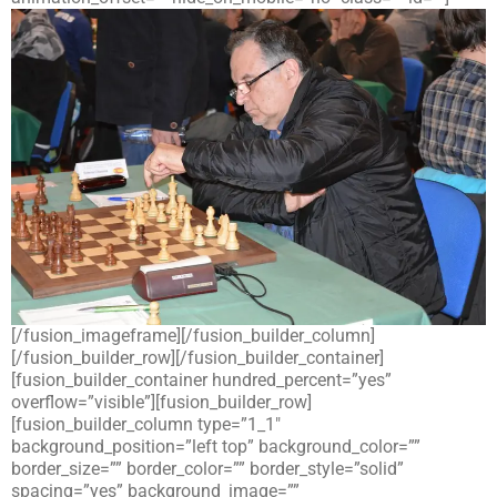
[/fusion_imageframe][/fusion_builder_column]
[/fusion_builder_row][/fusion_builder_container]
[fusion_builder_container hundred_percent=”yes”
overflow=”visible”][fusion_builder_row]
[fusion_builder_column type=”1_1″
background_position=”left top” background_color=””
border_size=”” border_color=”” border_style=”solid”
spacing=”yes” background_image=””