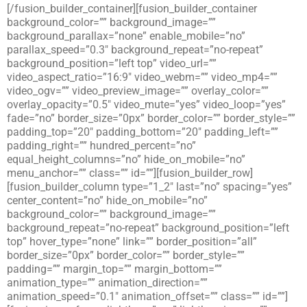
[/fusion_builder_container][fusion_builder_container
background_color=”” background_image=””
background_parallax=”none” enable_mobile=”no”
parallax_speed=”0.3″ background_repeat=”no-repeat”
background_position=”left top” video_url=””
video_aspect_ratio=”16:9″ video_webm=”” video_mp4=””
video_ogv=”” video_preview_image=”” overlay_color=””
overlay_opacity=”0.5″ video_mute=”yes” video_loop=”yes”
fade=”no” border_size=”0px” border_color=”” border_style=””
padding_top=”20″ padding_bottom=”20″ padding_left=””
padding_right=”” hundred_percent=”no”
equal_height_columns=”no” hide_on_mobile=”no”
menu_anchor=”” class=”” id=””][fusion_builder_row]
[fusion_builder_column type=”1_2″ last=”no” spacing=”yes”
center_content=”no” hide_on_mobile=”no”
background_color=”” background_image=””
background_repeat=”no-repeat” background_position=”left
top” hover_type=”none” link=”” border_position=”all”
border_size=”0px” border_color=”” border_style=””
padding=”” margin_top=”” margin_bottom=””
animation_type=”” animation_direction=””
animation_speed=”0.1″ animation_offset=”” class=”” id=””]