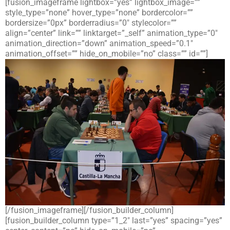
[fusion_imageframe lightbox=”yes” lightbox_image=””
style_type=”none” hover_type=”none” bordercolor=””
bordersize=”0px” borderradius=”0″ stylecolor=””
align=”center” link=”” linktarget=”_self” animation_type=”0″
animation_direction=”down” animation_speed=”0.1″
animation_offset=”” hide_on_mobile=”no” class=”” id=””]
[/fusion_imageframe][/fusion_builder_column]
[fusion_builder_column type=”1_2″ last=”yes” spacing=”yes”