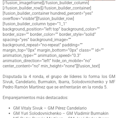
[/fusion_imageframe][/fusion_builder_column]
[/fusion_builder_row][/fusion_builder_container]
[fusion_builder_container hundred_percent=”yes”
overflow=”visible”][fusion_builder_row]
[fusion_builder_column type=”1_1″
background_position=”left top” background_color=””
border_size=”” border_color=”” border_style=”solid”
spacing=”yes” background_image=””
background_repeat=”no-repeat” padding=””
margin_top=”0px” margin_bottom=”0px” class=”” id=””
animation_type=”” animation_speed=”0.3″
animation_direction=”left” hide_on_mobile=”no”
center_content=”no” min_height=”none”][fusion_text]
Disputada la 4 ronda, el grupo de líderes lo forma los GM
Sivuk, Candelario, Burmakin, Ibarra, Solodovnichenko y MF
Pedro Ramón Martínez que se enfrentarán en la ronda 5.
Emparejamientos más destacados:
GM Vitaly Sivuk – GM Pérez Candelario
GM Yuri Solodovnichenko – GM Vladimir Burmakin