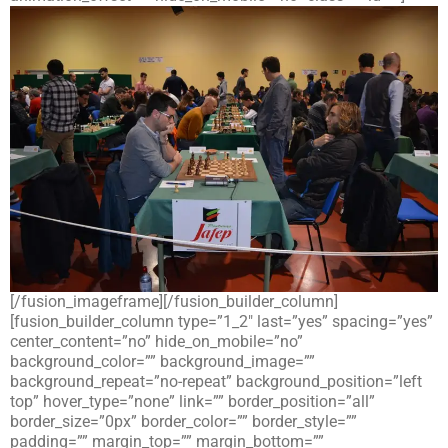
[/fusion_imageframe][/fusion_builder_column]
[fusion_builder_column type=”1_2″ last=”yes” spacing=”yes”
center_content=”no” hide_on_mobile=”no”
background_color=”” background_image=””
background_repeat=”no-repeat” background_position=”left
top” hover_type=”none” link=”” border_position=”all”
border_size=”0px” border_color=”” border_style=””
padding=”” margin_top=”” margin_bottom=””