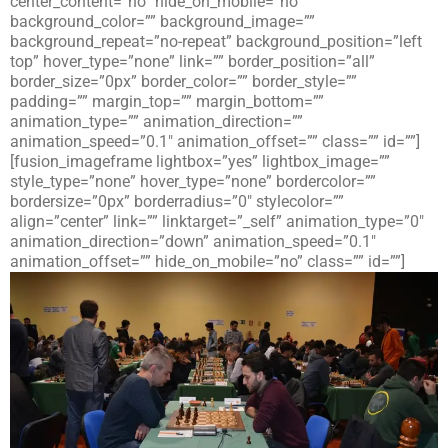
center_content=”no” hide_on_mobile=”no”
background_color=”” background_image=””
background_repeat=”no-repeat” background_position=”left
top” hover_type=”none” link=”” border_position=”all”
border_size=”0px” border_color=”” border_style=””
padding=”” margin_top=”” margin_bottom=””
animation_type=”” animation_direction=””
animation_speed=”0.1″ animation_offset=”” class=”” id=””]
[fusion_imageframe lightbox=”yes” lightbox_image=””
style_type=”none” hover_type=”none” bordercolor=””
bordersize=”0px” borderradius=”0″ stylecolor=””
align=”center” link=”” linktarget=”_self” animation_type=”0″
animation_direction=”down” animation_speed=”0.1″
animation_offset=”” hide_on_mobile=”no” class=”” id=””]