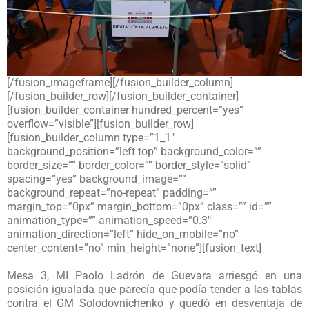
[/fusion_imageframe][/fusion_builder_column]
[/fusion_builder_row][/fusion_builder_container]
[fusion_builder_container hundred_percent=”yes”
overflow=”visible”][fusion_builder_row]
[fusion_builder_column type=”1_1″
background_position=”left top” background_color=””
border_size=”” border_color=”” border_style=”solid”
spacing=”yes” background_image=””
background_repeat=”no-repeat” padding=””
margin_top=”0px” margin_bottom=”0px” class=”” id=””
animation_type=”” animation_speed=”0.3″
animation_direction=”left” hide_on_mobile=”no”
center_content=”no” min_height=”none”][fusion_text]
Mesa 3, MI Paolo Ladrón de Guevara arriesgó en una
posición igualada que parecía que podía tender a las tablas
contra el GM Solodovnichenko y quedó en desventaja de