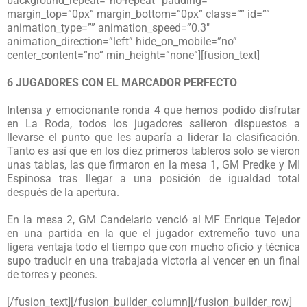
background_repeat=”no-repeat” padding=””
margin_top=”0px” margin_bottom=”0px” class=”” id=””
animation_type=”” animation_speed=”0.3″
animation_direction=”left” hide_on_mobile=”no”
center_content=”no” min_height=”none”][fusion_text]
6 JUGADORES CON EL MARCADOR PERFECTO
Intensa y emocionante ronda 4 que hemos podido disfrutar
en La Roda, todos los jugadores salieron dispuestos a
llevarse el punto que les auparía a liderar la clasificación.
Tanto es así que en los diez primeros tableros solo se vieron
unas tablas, las que firmaron en la mesa 1, GM Predke y MI
Espinosa tras llegar a una posición de igualdad total
después de la apertura.
En la mesa 2, GM Candelario venció al MF Enrique Tejedor
en una partida en la que el jugador extremeño tuvo una
ligera ventaja todo el tiempo que con mucho oficio y técnica
supo traducir en una trabajada victoria al vencer en un final
de torres y peones.
[/fusion_text][/fusion_builder_column][/fusion_builder_row]