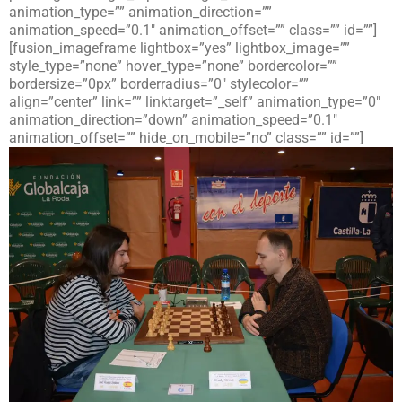
animation_type=”” animation_direction=””
animation_speed=”0.1″ animation_offset=”” class=”” id=””]
[fusion_imageframe lightbox=”yes” lightbox_image=””
style_type=”none” hover_type=”none” bordercolor=””
bordersize=”0px” borderradius=”0″ stylecolor=””
align=”center” link=”” linktarget=”_self” animation_type=”0″
animation_direction=”down” animation_speed=”0.1″
animation_offset=”” hide_on_mobile=”no” class=”” id=””]