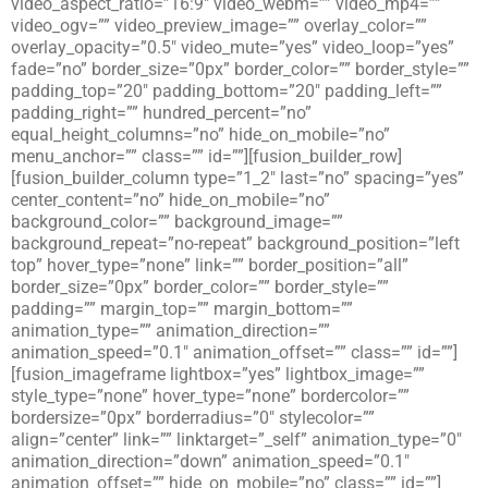
video_aspect_ratio=”16:9″ video_webm=”” video_mp4=””
video_ogv=”” video_preview_image=”” overlay_color=””
overlay_opacity=”0.5″ video_mute=”yes” video_loop=”yes”
fade=”no” border_size=”0px” border_color=”” border_style=””
padding_top=”20″ padding_bottom=”20″ padding_left=””
padding_right=”” hundred_percent=”no”
equal_height_columns=”no” hide_on_mobile=”no”
menu_anchor=”” class=”” id=””][fusion_builder_row]
[fusion_builder_column type=”1_2″ last=”no” spacing=”yes”
center_content=”no” hide_on_mobile=”no”
background_color=”” background_image=””
background_repeat=”no-repeat” background_position=”left
top” hover_type=”none” link=”” border_position=”all”
border_size=”0px” border_color=”” border_style=””
padding=”” margin_top=”” margin_bottom=””
animation_type=”” animation_direction=””
animation_speed=”0.1″ animation_offset=”” class=”” id=””]
[fusion_imageframe lightbox=”yes” lightbox_image=””
style_type=”none” hover_type=”none” bordercolor=””
bordersize=”0px” borderradius=”0″ stylecolor=””
align=”center” link=”” linktarget=”_self” animation_type=”0″
animation_direction=”down” animation_speed=”0.1″
animation_offset=”” hide_on_mobile=”no” class=”” id=””]