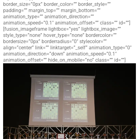
border_size=”0px” border_color=”” border_style=””
padding=”” margin_top=”” margin_bottom=””
animation_type=”” animation_direction=””
animation_speed=”0.1″ animation_offset=”” class=”” id=””]
[fusion_imageframe lightbox=”yes” lightbox_image=””
style_type=”none” hover_type=”none” bordercolor=””
bordersize=”0px” borderradius=”0″ stylecolor=””
align=”center” link=”” linktarget=”_self” animation_type=”0″
animation_direction=”down” animation_speed=”0.1″
animation_offset=”” hide_on_mobile=”no” class=”” id=””]