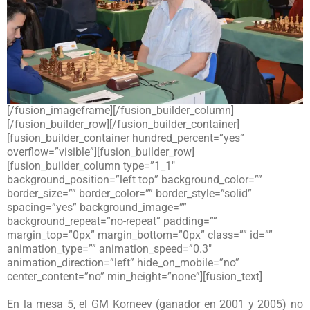
[/fusion_imageframe][/fusion_builder_column]
[/fusion_builder_row][/fusion_builder_container]
[fusion_builder_container hundred_percent=”yes”
overflow=”visible”][fusion_builder_row]
[fusion_builder_column type=”1_1″
background_position=”left top” background_color=””
border_size=”” border_color=”” border_style=”solid”
spacing=”yes” background_image=””
background_repeat=”no-repeat” padding=””
margin_top=”0px” margin_bottom=”0px” class=”” id=””
animation_type=”” animation_speed=”0.3″
animation_direction=”left” hide_on_mobile=”no”
center_content=”no” min_height=”none”][fusion_text]
En la mesa 5, el GM Korneev (ganador en 2001 y 2005) no