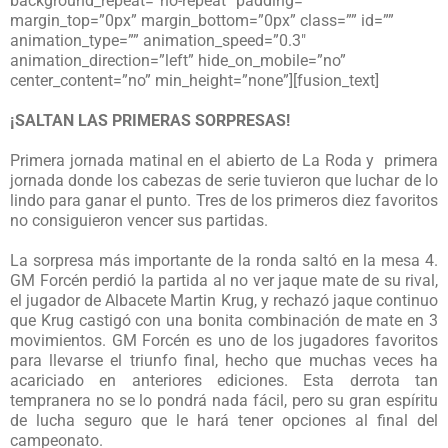
background_repeat=”no-repeat” padding=””
margin_top=”0px” margin_bottom=”0px” class=”” id=””
animation_type=”” animation_speed=”0.3″
animation_direction=”left” hide_on_mobile=”no”
center_content=”no” min_height=”none”][fusion_text]
¡SALTAN LAS PRIMERAS SORPRESAS!
Primera jornada matinal en el abierto de La Roda y primera
jornada donde los cabezas de serie tuvieron que luchar de lo
lindo para ganar el punto. Tres de los primeros diez favoritos
no consiguieron vencer sus partidas.
La sorpresa más importante de la ronda saltó en la mesa 4.
GM Forcén perdió la partida al no ver jaque mate de su rival,
el jugador de Albacete Martin Krug, y rechazó jaque continuo
que Krug castigó con una bonita combinación de mate en 3
movimientos. GM Forcén es uno de los jugadores favoritos
para llevarse el triunfo final, hecho que muchas veces ha
acariciado en anteriores ediciones. Esta derrota tan
tempranera no se lo pondrá nada fácil, pero su gran espíritu
de lucha seguro que le hará tener opciones al final del
campeonato.