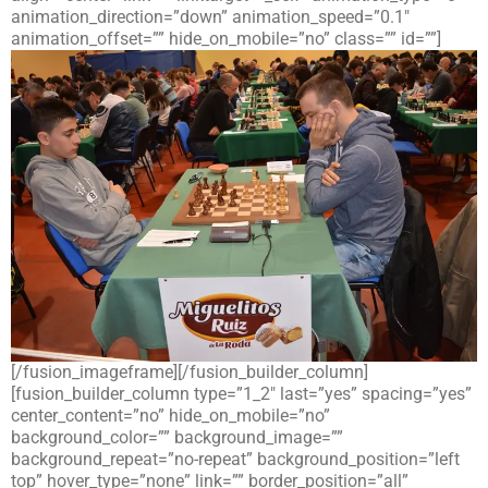
animation_direction=”down” animation_speed=”0.1″
animation_offset=”” hide_on_mobile=”no” class=”” id=””]
[/fusion_imageframe][/fusion_builder_column]
[fusion_builder_column type=”1_2″ last=”yes” spacing=”yes”
center_content=”no” hide_on_mobile=”no”
background_color=”” background_image=””
background_repeat=”no-repeat” background_position=”left
top” hover_type=”none” link=”” border_position=”all”