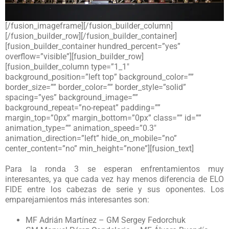
[/fusion_imageframe][/fusion_builder_column]
[/fusion_builder_row][/fusion_builder_container]
[fusion_builder_container hundred_percent=”yes”
overflow=”visible”][fusion_builder_row]
[fusion_builder_column type=”1_1″
background_position=”left top” background_color=””
border_size=”” border_color=”” border_style=”solid”
spacing=”yes” background_image=””
background_repeat=”no-repeat” padding=””
margin_top=”0px” margin_bottom=”0px” class=”” id=””
animation_type=”” animation_speed=”0.3″
animation_direction=”left” hide_on_mobile=”no”
center_content=”no” min_height=”none”][fusion_text]
Para la ronda 3 se esperan enfrentamientos muy
interesantes, ya que cada vez hay menos diferencia de ELO
FIDE entre los cabezas de serie y sus oponentes. Los
emparejamientos más interesantes son:
MF Adrián Martínez – GM Sergey Fedorchuk