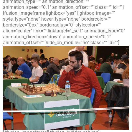
animation_type=”” animation_direction=””
animation_speed=”0.1″ animation_offset=”” class=”” id=””]
[fusion_imageframe lightbox=”yes” lightbox_image=””
style_type=”none” hover_type=”none” bordercolor=””
bordersize=”0px” borderradius=”0″ stylecolor=””
align=”center” link=”” linktarget=”_self” animation_type=”0″
animation_direction=”down” animation_speed=”0.1″
animation_offset=”” hide_on_mobile=”no” class=”” id=””]