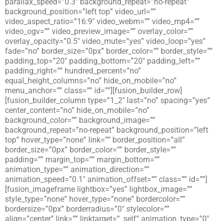
parallax_speed=”0.3″ background_repeat=”no-repeat”
background_position=”left top” video_url=””
video_aspect_ratio=”16:9″ video_webm=”” video_mp4=””
video_ogv=”” video_preview_image=”” overlay_color=””
overlay_opacity=”0.5″ video_mute=”yes” video_loop=”yes”
fade=”no” border_size=”0px” border_color=”” border_style=””
padding_top=”20″ padding_bottom=”20″ padding_left=””
padding_right=”” hundred_percent=”no”
equal_height_columns=”no” hide_on_mobile=”no”
menu_anchor=”” class=”” id=””][fusion_builder_row]
[fusion_builder_column type=”1_2″ last=”no” spacing=”yes”
center_content=”no” hide_on_mobile=”no”
background_color=”” background_image=””
background_repeat=”no-repeat” background_position=”left
top” hover_type=”none” link=”” border_position=”all”
border_size=”0px” border_color=”” border_style=””
padding=”” margin_top=”” margin_bottom=””
animation_type=”” animation_direction=””
animation_speed=”0.1″ animation_offset=”” class=”” id=””]
[fusion_imageframe lightbox=”yes” lightbox_image=””
style_type=”none” hover_type=”none” bordercolor=””
bordersize=”0px” borderradius=”0″ stylecolor=””
align=”center” link=”” linktarget=”_self” animation_type=”0″