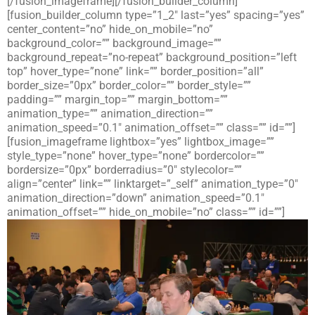
[/fusion_imageframe][/fusion_builder_column]
[fusion_builder_column type=”1_2″ last=”yes” spacing=”yes”
center_content=”no” hide_on_mobile=”no”
background_color=”” background_image=””
background_repeat=”no-repeat” background_position=”left
top” hover_type=”none” link=”” border_position=”all”
border_size=”0px” border_color=”” border_style=””
padding=”” margin_top=”” margin_bottom=””
animation_type=”” animation_direction=””
animation_speed=”0.1″ animation_offset=”” class=”” id=””]
[fusion_imageframe lightbox=”yes” lightbox_image=””
style_type=”none” hover_type=”none” bordercolor=””
bordersize=”0px” borderradius=”0″ stylecolor=””
align=”center” link=”” linktarget=”_self” animation_type=”0″
animation_direction=”down” animation_speed=”0.1″
animation_offset=”” hide_on_mobile=”no” class=”” id=””]