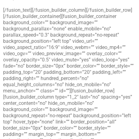
[/fusion_text][/fusion_builder_column][/fusion_builder_row]
[/fusion_builder_container][fusion_builder_container
background_color=”” background_image=””
background_parallax=”none” enable_mobile=”no”
parallax_speed=”0.3″ background_repeat=”no-repeat”
background_position=”left top” video_url=””
video_aspect_ratio=”16:9″ video_webm=”” video_mp4=””
video_ogv=”” video_preview_image=”” overlay_color=””
overlay_opacity=”0.5″ video_mute=”yes” video_loop=”yes”
fade=”no” border_size=”0px” border_color=”” border_style=””
padding_top=”20″ padding_bottom=”20″ padding_left=””
padding_right=”” hundred_percent=”no”
equal_height_columns=”no” hide_on_mobile=”no”
menu_anchor=”” class=”” id=””][fusion_builder_row]
[fusion_builder_column type=”1_2″ last=”no” spacing=”yes”
center_content=”no” hide_on_mobile=”no”
background_color=”” background_image=””
background_repeat=”no-repeat” background_position=”left
top” hover_type=”none” link=”” border_position=”all”
border_size=”0px” border_color=”” border_style=””
padding=”” margin_top=”” margin_bottom=””