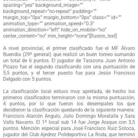
spacing=”yes” background_image=””
background_repeat=”no-repeat” padding=””
margin_top=”0px” margin_bottom=”0px” class=”” id=””
animation_type=”” animation_speed=”0.3″
animation_direction=”left” hide_on_mobile=”no”
center_content=”no” min_height=”none”][fusion_text]
A nivel provincial, el primer clasificado fue el MF Álvaro
Buendía (29º general) que realizó un buen torneo sumando
un total de 6 puntos. El jugador de Tarazona Juan Antonio
Picazo fue el segundo clasificando con una puntuación de
5,5 puntos, y el tercer puesto fue para Jesús Francisco
Delgado con 5 puntos.
La clasificación local estuvo muy apretada, de hecho los
primeros clasificados terminaron con la misma puntuación,
4 puntos, por lo que fueron los desempates los que
decidieron la clasificación quedando de la siguiente manera:
Francisco Alarcón Angulo, Julio Domingo Moratalla y Sara
Valls Navarro. El 1º local sub 14 fue Jorge Araque con 3,5
puntos. Mención especial para José Francisco Ruiz Sotoca,
jugador del Club Ajedrez Polideportivo La Roda, que terminó