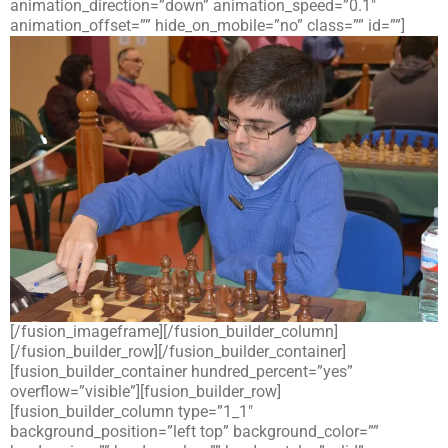
animation_direction=”down” animation_speed=”0.1″
animation_offset=”” hide_on_mobile=”no” class=”” id=””]
[/fusion_imageframe][/fusion_builder_column]
[/fusion_builder_row][/fusion_builder_container]
[fusion_builder_container hundred_percent=”yes”
overflow=”visible”][fusion_builder_row]
[fusion_builder_column type=”1_1″
background_position=”left top” background_color=””