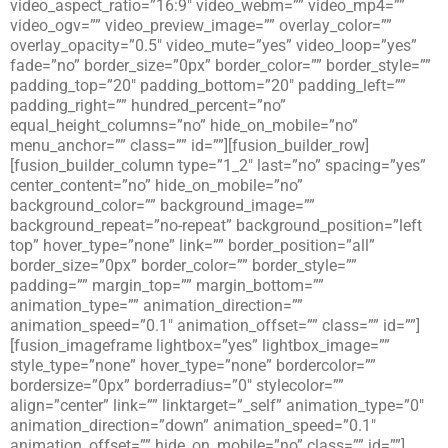
video_aspect_ratio=”16:9″ video_webm=”” video_mp4=””
video_ogv=”” video_preview_image=”” overlay_color=””
overlay_opacity=”0.5″ video_mute=”yes” video_loop=”yes”
fade=”no” border_size=”0px” border_color=”” border_style=””
padding_top=”20″ padding_bottom=”20″ padding_left=””
padding_right=”” hundred_percent=”no”
equal_height_columns=”no” hide_on_mobile=”no”
menu_anchor=”” class=”” id=””][fusion_builder_row]
[fusion_builder_column type=”1_2″ last=”no” spacing=”yes”
center_content=”no” hide_on_mobile=”no”
background_color=”” background_image=””
background_repeat=”no-repeat” background_position=”left
top” hover_type=”none” link=”” border_position=”all”
border_size=”0px” border_color=”” border_style=””
padding=”” margin_top=”” margin_bottom=””
animation_type=”” animation_direction=””
animation_speed=”0.1″ animation_offset=”” class=”” id=””]
[fusion_imageframe lightbox=”yes” lightbox_image=””
style_type=”none” hover_type=”none” bordercolor=””
bordersize=”0px” borderradius=”0″ stylecolor=””
align=”center” link=”” linktarget=”_self” animation_type=”0″
animation_direction=”down” animation_speed=”0.1″
animation_offset=”” hide_on_mobile=”no” class=”” id=””]