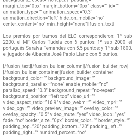
margin_top=”0px” margin_bottom=”0px” class=”” id=””
animation_type=”” animation_speed=”0.3″
animation_direction=”left” hide_on_mobile=”no”
center_content=”no” min_height=”none”][fusion_text]
Los premios por tramos del ELO correspondieron: 1º sub
2200, el MF Carlos Tudela con 6 puntos; 1º sub 2000, el
portugués Saraiva Fernandes con 5,5 puntos; y 1º sub 1800,
el jugador de Albacete José Pablo Llano con 5 puntos.
[/fusion_text][/fusion_builder_column][/fusion_builder_row]
[/fusion_builder_container][fusion_builder_container
background_color=”” background_image=””
background_parallax=”none” enable_mobile=”no”
parallax_speed=”0.3″ background_repeat=”no-repeat”
background_position=”left top” video_url=””
video_aspect_ratio=”16:9″ video_webm=”” video_mp4=””
video_ogv=”” video_preview_image=”” overlay_color=””
overlay_opacity=”0.5″ video_mute=”yes” video_loop=”yes”
fade=”no” border_size=”0px” border_color=”” border_style=””
padding_top=”20″ padding_bottom=”20″ padding_left=””
padding_right=”” hundred_percent=”no”