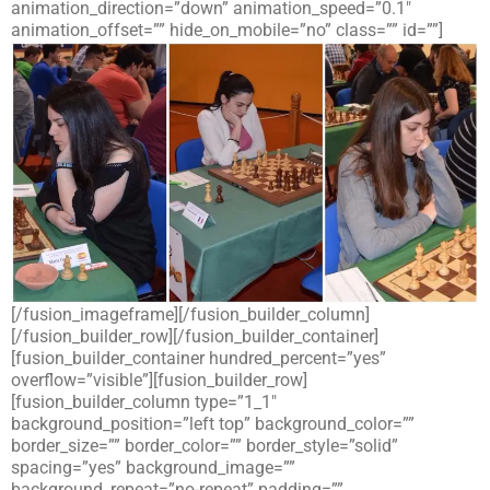
animation_direction=”down” animation_speed=”0.1″
animation_offset=”” hide_on_mobile=”no” class=”” id=””]
[/fusion_imageframe][/fusion_builder_column]
[/fusion_builder_row][/fusion_builder_container]
[fusion_builder_container hundred_percent=”yes”
overflow=”visible”][fusion_builder_row]
[fusion_builder_column type=”1_1″
background_position=”left top” background_color=””
border_size=”” border_color=”” border_style=”solid”
spacing=”yes” background_image=””
background_repeat=”no-repeat” padding=””