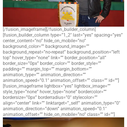
[/fusion_imageframe][/fusion_builder_column]
[fusion_builder_column type=”1_2″ last=”yes” spacing=”yes”
center_content=”no” hide_on_mobile=”no”
background_color=”” background_image=””
background_repeat=”no-repeat” background_position=”left
top” hover_type=”none” link=”” border_position=”all”
border_size=”0px” border_color=”” border_style=””
padding=”” margin_top=”” margin_bottom=””
animation_type=”” animation_direction=””
animation_speed=”0.1″ animation_offset=”” class=”” id=””]
[fusion_imageframe lightbox=”yes” lightbox_image=””
style_type=”none” hover_type=”none” bordercolor=””
bordersize=”0px” borderradius=”0″ stylecolor=””
align=”center” link=”” linktarget=”_self” animation_type=”0″
animation_direction=”down” animation_speed=”0.1″
animation_offset=”” hide_on_mobile=”no” class=”” id=””]