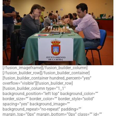
[/fusion_imageframe][/fusion_builder_column]
[/fusion_builder_row][/fusion_builder_container]
[fusion_builder_container hundred_percent=”yes”
overflow=”visible”][fusion_builder_row]
[fusion_builder_column type=”1_1″
background_position=”left top” background_color=””
border_size=”” border_color=”” border_style=”solid”
spacing=”yes” background_image=””
background_repeat=”no-repeat” padding=””
margin_top=”0px” margin_bottom=”0px” class=”” id=””