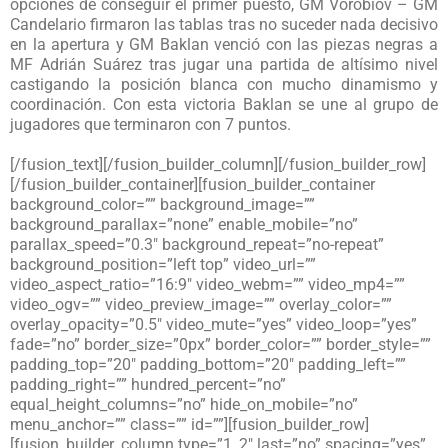
opciones de conseguir el primer puesto, GM Vorobiov – GM
Candelario firmaron las tablas tras no suceder nada decisivo
en la apertura y GM Baklan venció con las piezas negras a
MF Adrián Suárez tras jugar una partida de altísimo nivel
castigando la posición blanca con mucho dinamismo y
coordinación. Con esta victoria Baklan se une al grupo de
jugadores que terminaron con 7 puntos.
[/fusion_text][/fusion_builder_column][/fusion_builder_row]
[/fusion_builder_container][fusion_builder_container
background_color=”” background_image=””
background_parallax=”none” enable_mobile=”no”
parallax_speed=”0.3″ background_repeat=”no-repeat”
background_position=”left top” video_url=””
video_aspect_ratio=”16:9″ video_webm=”” video_mp4=””
video_ogv=”” video_preview_image=”” overlay_color=””
overlay_opacity=”0.5″ video_mute=”yes” video_loop=”yes”
fade=”no” border_size=”0px” border_color=”” border_style=””
padding_top=”20″ padding_bottom=”20″ padding_left=””
padding_right=”” hundred_percent=”no”
equal_height_columns=”no” hide_on_mobile=”no”
menu_anchor=”” class=”” id=””][fusion_builder_row]
[fusion_builder_column type=”1_2″ last=”no” spacing=”yes”