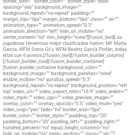
border_size=”” border_color=”” border_style=”solid”
spacing=”yes” background_image=””
background_repeat=”no-repeat” padding=””
margin_top=”0px” margin_bottom=”0px” class=”” id=””
animation_type=”” animation_speed=”0.3″
animation_direction=”left” hide_on_mobile=”no”
center_content=”no” min_height=”none”][fusion_text]Las
jugadoras femeninas mejor clasificadas fueron: MF Marta
García, WFM Sonia Gil y WFM Beatriz García Porlán, todas
ellas con 6 puntos.[/fusion_text][/fusion_builder_column]
[/fusion_builder_row][/fusion_builder_container]
[fusion_builder_container background_color=””
background_image=”” background_parallax=”none”
enable_mobile=”no” parallax_speed=”0.3″
background_repeat=”no-repeat” background_position=”left
top” video_url=”” video_aspect_ratio=”16:9″ video_webm=””
video_mp4=”” video_ogv=”” video_preview_image=””
overlay_color=”” overlay_opacity=”0.5″ video_mute=”yes”
video_loop=”yes” fade=”no” border_size=”0px”
border_color=”” border_style=”” padding_top=”20″
padding_bottom=”20″ padding_left=”” padding_right=””
hundred_percent=”no” equal_height_columns=”no”
hide_on_mobile=”no” menu_anchor=”” class=”” id=””]