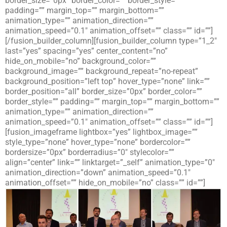
border_size=”0px” border_color=”” border_style=””
padding=”” margin_top=”” margin_bottom=””
animation_type=”” animation_direction=””
animation_speed=”0.1″ animation_offset=”” class=”” id=””]
[/fusion_builder_column][fusion_builder_column type=”1_2″
last=”yes” spacing=”yes” center_content=”no”
hide_on_mobile=”no” background_color=””
background_image=”” background_repeat=”no-repeat”
background_position=”left top” hover_type=”none” link=””
border_position=”all” border_size=”0px” border_color=””
border_style=”” padding=”” margin_top=”” margin_bottom=””
animation_type=”” animation_direction=””
animation_speed=”0.1″ animation_offset=”” class=”” id=””]
[fusion_imageframe lightbox=”yes” lightbox_image=””
style_type=”none” hover_type=”none” bordercolor=””
bordersize=”0px” borderradius=”0″ stylecolor=””
align=”center” link=”” linktarget=”_self” animation_type=”0″
animation_direction=”down” animation_speed=”0.1″
animation_offset=”” hide_on_mobile=”no” class=”” id=””]