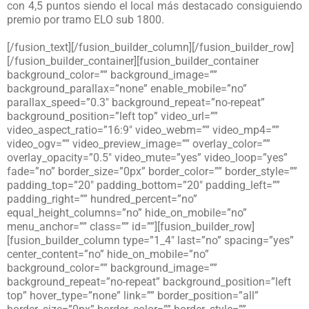
con 4,5 puntos siendo el local más destacado consiguiendo
premio por tramo ELO sub 1800.
[/fusion_text][/fusion_builder_column][/fusion_builder_row]
[/fusion_builder_container][fusion_builder_container
background_color=”” background_image=””
background_parallax=”none” enable_mobile=”no”
parallax_speed=”0.3″ background_repeat=”no-repeat”
background_position=”left top” video_url=””
video_aspect_ratio=”16:9″ video_webm=”” video_mp4=””
video_ogv=”” video_preview_image=”” overlay_color=””
overlay_opacity=”0.5″ video_mute=”yes” video_loop=”yes”
fade=”no” border_size=”0px” border_color=”” border_style=””
padding_top=”20″ padding_bottom=”20″ padding_left=””
padding_right=”” hundred_percent=”no”
equal_height_columns=”no” hide_on_mobile=”no”
menu_anchor=”” class=”” id=””][fusion_builder_row]
[fusion_builder_column type=”1_4″ last=”no” spacing=”yes”
center_content=”no” hide_on_mobile=”no”
background_color=”” background_image=””
background_repeat=”no-repeat” background_position=”left
top” hover_type=”none” link=”” border_position=”all”