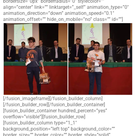
bordersize=”0px” borderradius=”0″ stylecolor=””
align=”center” link=”” linktarget=”_self” animation_type=”0″
animation_direction=”down” animation_speed=”0.1″
animation_offset=”” hide_on_mobile=”no” class=”” id=””]
[/fusion_imageframe][/fusion_builder_column]
[/fusion_builder_row][/fusion_builder_container]
[fusion_builder_container hundred_percent=”yes”
overflow=”visible”][fusion_builder_row]
[fusion_builder_column type=”1_1″
background_position=”left top” background_color=””
border_size=”” border_color=”” border_style=”solid”