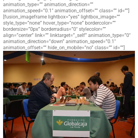
animation_type=”” animation_direction=””
animation_speed=”0.1″ animation_offset=”” class=”” id=””]
[fusion_imageframe lightbox=”yes” lightbox_image=””
style_type=”none” hover_type=”none” bordercolor=””
bordersize=”0px” borderradius=”0″ stylecolor=””
align=”center” link=”” linktarget=”_self” animation_type=”0″
animation_direction=”down” animation_speed=”0.1″
animation_offset=”” hide_on_mobile=”no” class=”” id=””]