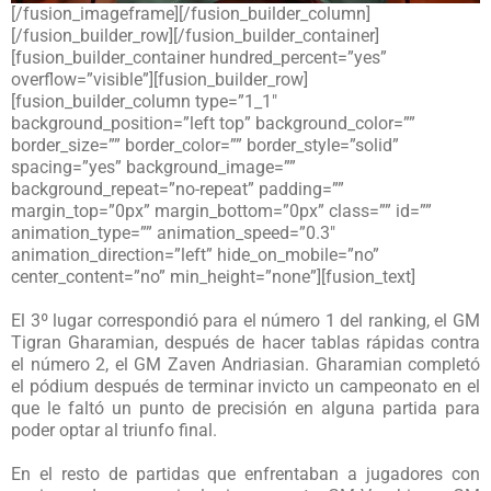
[/fusion_imageframe][/fusion_builder_column]
[/fusion_builder_row][/fusion_builder_container]
[fusion_builder_container hundred_percent=”yes”
overflow=”visible”][fusion_builder_row]
[fusion_builder_column type=”1_1″
background_position=”left top” background_color=””
border_size=”” border_color=”” border_style=”solid”
spacing=”yes” background_image=””
background_repeat=”no-repeat” padding=””
margin_top=”0px” margin_bottom=”0px” class=”” id=””
animation_type=”” animation_speed=”0.3″
animation_direction=”left” hide_on_mobile=”no”
center_content=”no” min_height=”none”][fusion_text]
El 3º lugar correspondió para el número 1 del ranking, el GM
Tigran Gharamian, después de hacer tablas rápidas contra
el número 2, el GM Zaven Andriasian. Gharamian completó
el pódium después de terminar invicto un campeonato en el
que le faltó un punto de precisión en alguna partida para
poder optar al triunfo final.
En el resto de partidas que enfrentaban a jugadores con