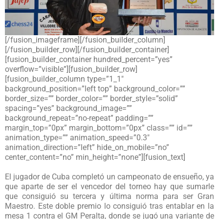
[/fusion_imageframe][/fusion_builder_column]
[/fusion_builder_row][/fusion_builder_container]
[fusion_builder_container hundred_percent=”yes”
overflow=”visible”][fusion_builder_row]
[fusion_builder_column type=”1_1″
background_position=”left top” background_color=””
border_size=”” border_color=”” border_style=”solid”
spacing=”yes” background_image=””
background_repeat=”no-repeat” padding=””
margin_top=”0px” margin_bottom=”0px” class=”” id=””
animation_type=”” animation_speed=”0.3″
animation_direction=”left” hide_on_mobile=”no”
center_content=”no” min_height=”none”][fusion_text]
El jugador de Cuba completó un campeonato de ensueño, ya
que aparte de ser el vencedor del torneo hay que sumarle
que consiguió su tercera y última norma para ser Gran
Maestro. Este doble premio lo consiguió tras entablar en la
mesa 1 contra el GM Peralta, donde se jugó una variante de