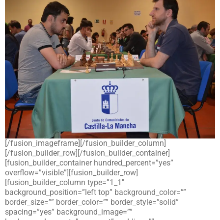
[/fusion_imageframe][/fusion_builder_column]
[/fusion_builder_row][/fusion_builder_container]
[fusion_builder_container hundred_percent=”yes”
overflow=”visible”][fusion_builder_row]
[fusion_builder_column type=”1_1″
background_position=”left top” background_color=””
border_size=”” border_color=”” border_style=”solid”
spacing=”yes” background_image=””