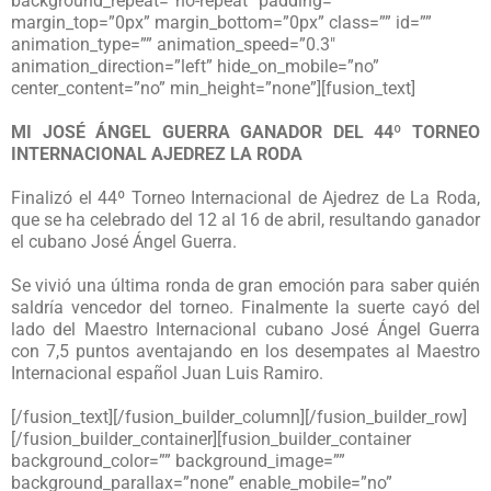
background_repeat=”no-repeat” padding=””
margin_top=”0px” margin_bottom=”0px” class=”” id=””
animation_type=”” animation_speed=”0.3″
animation_direction=”left” hide_on_mobile=”no”
center_content=”no” min_height=”none”][fusion_text]
MI JOSÉ ÁNGEL GUERRA GANADOR DEL 44º TORNEO
INTERNACIONAL AJEDREZ LA RODA
Finalizó el 44º Torneo Internacional de Ajedrez de La Roda,
que se ha celebrado del 12 al 16 de abril, resultando ganador
el cubano José Ángel Guerra.
Se vivió una última ronda de gran emoción para saber quién
saldría vencedor del torneo. Finalmente la suerte cayó del
lado del Maestro Internacional cubano José Ángel Guerra
con 7,5 puntos aventajando en los desempates al Maestro
Internacional español Juan Luis Ramiro.
[/fusion_text][/fusion_builder_column][/fusion_builder_row]
[/fusion_builder_container][fusion_builder_container
background_color=”” background_image=””
background_parallax=”none” enable_mobile=”no”