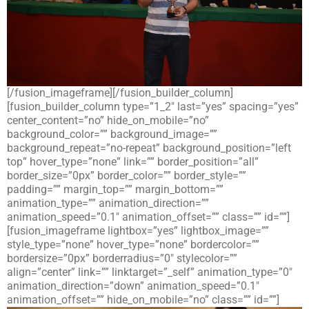
[/fusion_imageframe][/fusion_builder_column]
[fusion_builder_column type=”1_2″ last=”yes” spacing=”yes”
center_content=”no” hide_on_mobile=”no”
background_color=”” background_image=””
background_repeat=”no-repeat” background_position=”left
top” hover_type=”none” link=”” border_position=”all”
border_size=”0px” border_color=”” border_style=””
padding=”” margin_top=”” margin_bottom=””
animation_type=”” animation_direction=””
animation_speed=”0.1″ animation_offset=”” class=”” id=””]
[fusion_imageframe lightbox=”yes” lightbox_image=””
style_type=”none” hover_type=”none” bordercolor=””
bordersize=”0px” borderradius=”0″ stylecolor=””
align=”center” link=”” linktarget=”_self” animation_type=”0″
animation_direction=”down” animation_speed=”0.1″
animation_offset=”” hide_on_mobile=”no” class=”” id=””]