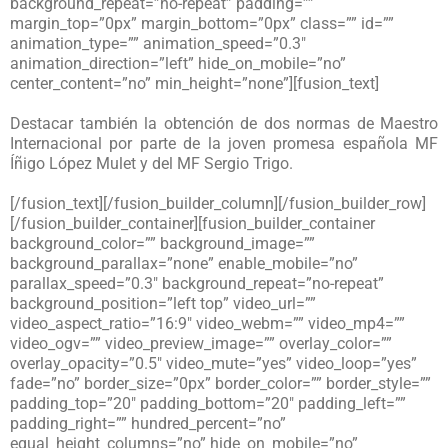
background_repeat=”no-repeat” padding=””
margin_top=”0px” margin_bottom=”0px” class=”” id=””
animation_type=”” animation_speed=”0.3″
animation_direction=”left” hide_on_mobile=”no”
center_content=”no” min_height=”none”][fusion_text]
Destacar también la obtención de dos normas de Maestro
Internacional por parte de la joven promesa española MF
Íñigo López Mulet y del MF Sergio Trigo.
[/fusion_text][/fusion_builder_column][/fusion_builder_row]
[/fusion_builder_container][fusion_builder_container
background_color=”” background_image=””
background_parallax=”none” enable_mobile=”no”
parallax_speed=”0.3″ background_repeat=”no-repeat”
background_position=”left top” video_url=””
video_aspect_ratio=”16:9″ video_webm=”” video_mp4=””
video_ogv=”” video_preview_image=”” overlay_color=””
overlay_opacity=”0.5″ video_mute=”yes” video_loop=”yes”
fade=”no” border_size=”0px” border_color=”” border_style=””
padding_top=”20″ padding_bottom=”20″ padding_left=””
padding_right=”” hundred_percent=”no”
equal_height_columns=”no” hide_on_mobile=”no”