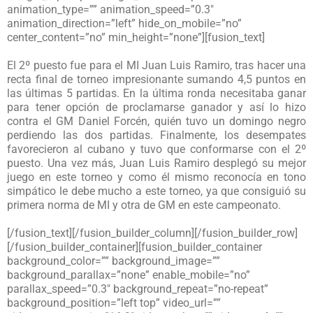
animation_type=”” animation_speed=”0.3″
animation_direction=”left” hide_on_mobile=”no”
center_content=”no” min_height=”none”][fusion_text]
El 2º puesto fue para el MI Juan Luis Ramiro, tras hacer una
recta final de torneo impresionante sumando 4,5 puntos en
las últimas 5 partidas. En la última ronda necesitaba ganar
para tener opción de proclamarse ganador y así lo hizo
contra el GM Daniel Forcén, quién tuvo un domingo negro
perdiendo las dos partidas. Finalmente, los desempates
favorecieron al cubano y tuvo que conformarse con el 2º
puesto. Una vez más, Juan Luis Ramiro desplegó su mejor
juego en este torneo y como él mismo reconocía en tono
simpático le debe mucho a este torneo, ya que consiguió su
primera norma de MI y otra de GM en este campeonato.
[/fusion_text][/fusion_builder_column][/fusion_builder_row]
[/fusion_builder_container][fusion_builder_container
background_color=”” background_image=””
background_parallax=”none” enable_mobile=”no”
parallax_speed=”0.3″ background_repeat=”no-repeat”
background_position=”left top” video_url=””