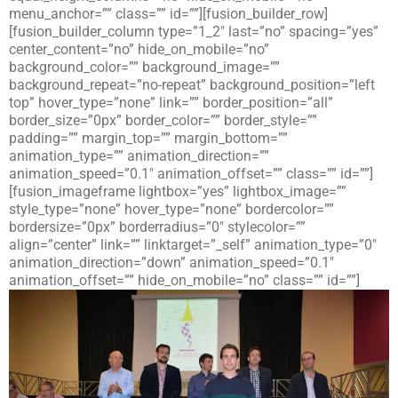
menu_anchor=”” class=”” id=””][fusion_builder_row]
[fusion_builder_column type=”1_2″ last=”no” spacing=”yes”
center_content=”no” hide_on_mobile=”no”
background_color=”” background_image=””
background_repeat=”no-repeat” background_position=”left
top” hover_type=”none” link=”” border_position=”all”
border_size=”0px” border_color=”” border_style=””
padding=”” margin_top=”” margin_bottom=””
animation_type=”” animation_direction=””
animation_speed=”0.1″ animation_offset=”” class=”” id=””]
[fusion_imageframe lightbox=”yes” lightbox_image=””
style_type=”none” hover_type=”none” bordercolor=””
bordersize=”0px” borderradius=”0″ stylecolor=””
align=”center” link=”” linktarget=”_self” animation_type=”0″
animation_direction=”down” animation_speed=”0.1″
animation_offset=”” hide_on_mobile=”no” class=”” id=””]