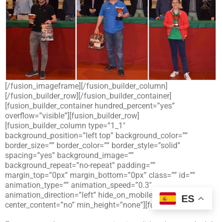
[/fusion_imageframe][/fusion_builder_column]
[/fusion_builder_row][/fusion_builder_container]
[fusion_builder_container hundred_percent=”yes”
overflow=”visible”][fusion_builder_row]
[fusion_builder_column type=”1_1″
background_position=”left top” background_color=””
border_size=”” border_color=”” border_style=”solid”
spacing=”yes” background_image=””
background_repeat=”no-repeat” padding=””
margin_top=”0px” margin_bottom=”0px” class=”” id=””
animation_type=”” animation_speed=”0.3″
animation_direction=”left” hide_on_mobile=”no”
ES
center_content=”no” min_height=”none”][fusion_text]