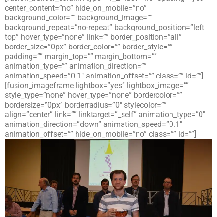
center_content=”no” hide_on_mobile=”no”
background_color=”” background_image=””
background_repeat=”no-repeat” background_position=”left
top” hover_type=”none” link=”” border_position=”all”
border_size=”0px” border_color=”” border_style=””
padding=”” margin_top=”” margin_bottom=””
animation_type=”” animation_direction=””
animation_speed=”0.1″ animation_offset=”” class=”” id=””]
[fusion_imageframe lightbox=”yes” lightbox_image=””
style_type=”none” hover_type=”none” bordercolor=””
bordersize=”0px” borderradius=”0″ stylecolor=””
align=”center” link=”” linktarget=”_self” animation_type=”0″
animation_direction=”down” animation_speed=”0.1″
animation_offset=”” hide_on_mobile=”no” class=”” id=””]