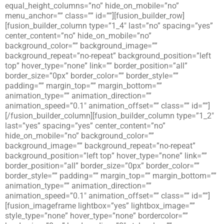
equal_height_columns=”no” hide_on_mobile=”no”
menu_anchor=”” class=”” id=””][fusion_builder_row]
[fusion_builder_column type=”1_4″ last=”no” spacing=”yes”
center_content=”no” hide_on_mobile=”no”
background_color=”” background_image=””
background_repeat=”no-repeat” background_position=”left
top” hover_type=”none” link=”” border_position=”all”
border_size=”0px” border_color=”” border_style=””
padding=”” margin_top=”” margin_bottom=””
animation_type=”” animation_direction=””
animation_speed=”0.1″ animation_offset=”” class=”” id=””]
[/fusion_builder_column][fusion_builder_column type=”1_2″
last=”yes” spacing=”yes” center_content=”no”
hide_on_mobile=”no” background_color=””
background_image=”” background_repeat=”no-repeat”
background_position=”left top” hover_type=”none” link=””
border_position=”all” border_size=”0px” border_color=””
border_style=”” padding=”” margin_top=”” margin_bottom=””
animation_type=”” animation_direction=””
animation_speed=”0.1″ animation_offset=”” class=”” id=””]
[fusion_imageframe lightbox=”yes” lightbox_image=””
style_type=”none” hover_type=”none” bordercolor=””