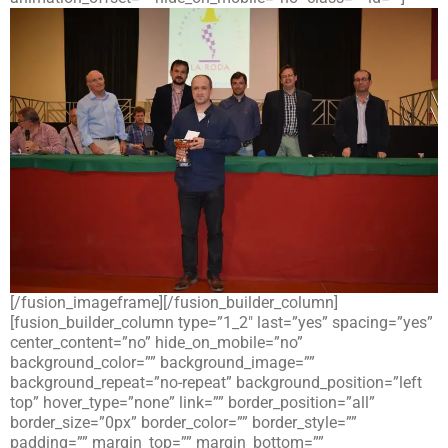
[/fusion_imageframe][/fusion_builder_column]
[fusion_builder_column type=”1_2″ last=”yes” spacing=”yes”
center_content=”no” hide_on_mobile=”no”
background_color=”” background_image=””
background_repeat=”no-repeat” background_position=”left
top” hover_type=”none” link=”” border_position=”all”
border_size=”0px” border_color=”” border_style=””
padding=”” margin_top=”” margin_bottom=””