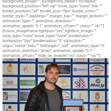
background_image=”” background_repeat=”no-repeat”
background_position=”left top” hover_type=”none” link=””
border_position=”all” border_size=”0px” border_color=””
border_style=”” padding=”” margin_top=”” margin_bottom=””
animation_type=”” animation_direction=””
animation_speed=”0.1″ animation_offset=”” class=”” id=””]
[fusion_imageframe lightbox=”yes” lightbox_image=””
style_type=”none” hover_type=”none” bordercolor=””
bordersize=”0px” borderradius=”0″ stylecolor=””
align=”center” link=”” linktarget=”_self” animation_type=”0″
animation_direction=”down” animation_speed=”0.1″
animation_offset=”” hide_on_mobile=”no” class=”” id=””]