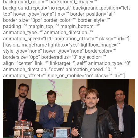
background_color=”” background_image=””
background_repeat=”no-repeat” background_position=”left
top” hover_type=”none” link=”” border_position=”all”
border_size=”0px” border_color=”” border_style=””
padding=”” margin_top=”” margin_bottom=””
animation_type=”” animation_direction=””
animation_speed=”0.1″ animation_offset=”” class=”” id=””]
[fusion_imageframe lightbox=”yes” lightbox_image=””
style_type=”none” hover_type=”none” bordercolor=””
bordersize=”0px” borderradius=”0″ stylecolor=””
align=”center” link=”” linktarget=”_self” animation_type=”0″
animation_direction=”down” animation_speed=”0.1″
animation_offset=”” hide_on_mobile=”no” class=”” id=””]