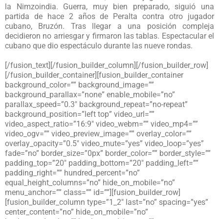
la Nimzoindia. Guerra, muy bien preparado, siguió una
partida de hace 2 años de Peralta contra otro jugador
cubano, Bruzón. Tras llegar a una posición compleja
decidieron no arriesgar y firmaron las tablas. Espectacular el
cubano que dio espectáculo durante las nueve rondas.
[/fusion_text][/fusion_builder_column][/fusion_builder_row]
[/fusion_builder_container][fusion_builder_container
background_color=”” background_image=””
background_parallax=”none” enable_mobile=”no”
parallax_speed=”0.3″ background_repeat=”no-repeat”
background_position=”left top” video_url=””
video_aspect_ratio=”16:9″ video_webm=”” video_mp4=””
video_ogv=”” video_preview_image=”” overlay_color=””
overlay_opacity=”0.5″ video_mute=”yes” video_loop=”yes”
fade=”no” border_size=”0px” border_color=”” border_style=””
padding_top=”20″ padding_bottom=”20″ padding_left=””
padding_right=”” hundred_percent=”no”
equal_height_columns=”no” hide_on_mobile=”no”
menu_anchor=”” class=”” id=””][fusion_builder_row]
[fusion_builder_column type=”1_2″ last=”no” spacing=”yes”
center_content=”no” hide_on_mobile=”no”