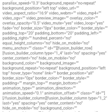
parallax_speed=”0.3″ background_repeat=”no-repeat”
background_position=”left top” video_url=””
video_aspect_ratio=”16:9″ video_webm=”” video_mp4=””
video_ogv=”” video_preview_image=”” overlay_color=””
overlay_opacity=”0.5″ video_mute=”yes” video_loop=”yes”
fade=”no” border_size=”0px” border_color=”” border_style=””
padding_top=”20″ padding_bottom=”20″ padding_left=””
padding_right=”” hundred_percent=”no”
equal_height_columns=”no” hide_on_mobile=”no”
menu_anchor=”” class=”” id=””][fusion_builder_row]
[fusion_builder_column type=”1_4″ last=”no” spacing=”yes”
center_content=”no” hide_on_mobile=”no”
background_color=”” background_image=””
background_repeat=”no-repeat” background_position=”left
top” hover_type=”none” link=”” border_position=”all”
border_size=”0px” border_color=”” border_style=””
padding=”” margin_top=”” margin_bottom=””
animation_type=”” animation_direction=””
animation_speed=”0.1″ animation_offset=”” class=”” id=””]
[/fusion_builder_column][fusion_builder_column type=”1_2″
last=”yes” spacing=”yes” center_content=”no”
hide_on_mobile=”no” background_color=””