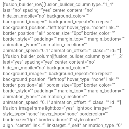
[fusion_builder_row][fusion_builder_column type=”1_4″
last=”no” spacing=”yes” center_content=”no”
hide_on_mobile=”no” background_color=””
background_image=”” background_repeat=”no-repeat”
background_position=”left top” hover_type=”none” link=””
border_position=”all” border_size=”0px” border_color=””
border_style=”” padding=”” margin_top=”” margin_bottom=””
animation_type=”” animation_direction=””
animation_speed=”0.1″ animation_offset=”” class=”” id=””]
[/fusion_builder_column][fusion_builder_column type=”1_2″
last=”yes” spacing=”yes” center_content=”no”
hide_on_mobile=”no” background_color=””
background_image=”” background_repeat=”no-repeat”
background_position=”left top” hover_type=”none” link=””
border_position=”all” border_size=”0px” border_color=””
border_style=”” padding=”” margin_top=”” margin_bottom=””
animation_type=”” animation_direction=””
animation_speed=”0.1″ animation_offset=”” class=”” id=””]
[fusion_imageframe lightbox=”yes” lightbox_image=””
style_type=”none” hover_type=”none” bordercolor=””
bordersize=”0px” borderradius=”0″ stylecolor=””
align=”center” link=”” linktarget=”_self” animation_type=”0″