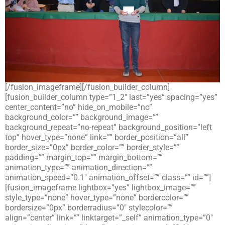
[/fusion_imageframe][/fusion_builder_column]
[fusion_builder_column type=”1_2″ last=”yes” spacing=”yes”
center_content=”no” hide_on_mobile=”no”
background_color=”” background_image=””
background_repeat=”no-repeat” background_position=”left
top” hover_type=”none” link=”” border_position=”all”
border_size=”0px” border_color=”” border_style=””
padding=”” margin_top=”” margin_bottom=””
animation_type=”” animation_direction=””
animation_speed=”0.1″ animation_offset=”” class=”” id=””]
[fusion_imageframe lightbox=”yes” lightbox_image=””
style_type=”none” hover_type=”none” bordercolor=””
bordersize=”0px” borderradius=”0″ stylecolor=””
align=”center” link=”” linktarget=”_self” animation_type=”0″